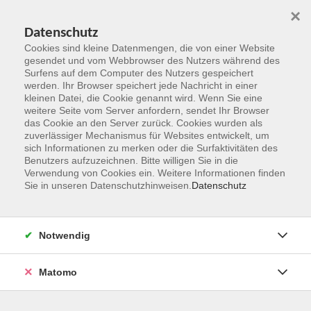
×
Datenschutz
Cookies sind kleine Datenmengen, die von einer Website
gesendet und vom Webbrowser des Nutzers während des
Surfens auf dem Computer des Nutzers gespeichert
Zum Hauptinhalt springen
werden. Ihr Browser speichert jede Nachricht in einer
kleinen Datei, die Cookie genannt wird. Wenn Sie eine
weitere Seite vom Server anfordern, sendet Ihr Browser
das Cookie an den Server zurück. Cookies wurden als
zuverlässiger Mechanismus für Websites entwickelt, um
sich Informationen zu merken oder die Surfaktivitäten des
Benutzers aufzuzeichnen. Bitte willigen Sie in die
Ergebnisse filtern
Verwendung von Cookies ein. Weitere Informationen finden
Sie in unseren Datenschutzhinweisen.
Datenschutz
BAMF IK 245 Geli Modul 8 OW MGH
Notwendig
Mo. 10.08.2026 08:15
Oestrich-Winkel
Matomo