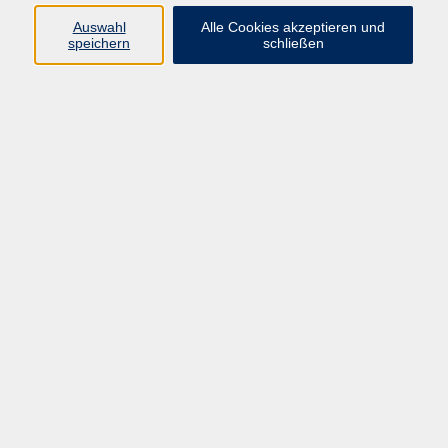
Auswahl
Alle Cookies akzeptieren und
Vive le français - Französischkenntnisse auffrischen
speichern
schließen
und vertiefen
Mo. 10.08.2026 10:30
Idstein
Vive le français - Französischkenntnisse auffrischen
und vertiefen
Mo. 10.08.2026 15:30
Taunusstein
Zumba® Gold
Mo. 10.08.2026 17:30