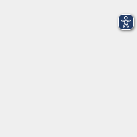
Onlineangebote
33
Qualifizierung im Ehrenamt
6
Semesterschwerpunkt
10
Sprachen und Verständigung
98
Wünsch dir was
8
junge vhs
6
kostenlose Schnupperstunden
16
vhs in den Herbstferien
5
vhs in den Sommerferien
5
vhs öffnet Türen
2