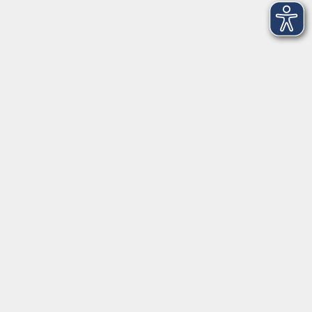
Bildungsurlaub: Basenfasten, Stressbewältigung
und Bewegung
Mo. 16.11.2026 09:00
Geisenheim
mehr laden
Kontakt