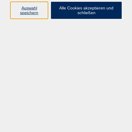
Auswahl
Alle Cookies akzeptieren und
speichern
schließen
Ergebnisse filtern
Bildungsurlaub: In gesunder Balance mit
Ayurveda und Achtsamkeit im Alltag und im
Beruf
Mo. 17.08.2026 09:00
Mengerskirchen
Bildungsurlaub: Ressourcen stärken für Beruf
und Alltag - Mit Yoga, Wandern und
Achtsamkeit die eigene Kraft entfalten
Mo. 31.08.2026 09:00
Eltville-Rauenthal