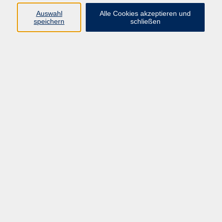
Auswahl
Alle Cookies akzeptieren und
Ergebnisse filtern
speichern
schließen
Spaß am Nähen - Für Anfänger:innen und
Fortgeschrittene
Do. 24.09.2026 19:00
Bad Schwalbach
Selbst genäht!
Mi. 07.10.2026 19:00
Taunusstein
Taschen-Workshop. Nähen Sie Ihre eigene