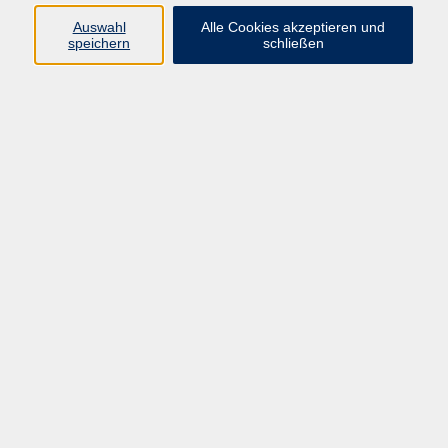
Auswahl
Alle Cookies akzeptieren und
Ergebnisse filtern
speichern
schließen
Wie lange soll ich arbeiten?
Di. 01.09.2026 19:00
Idstein
ChatGPT & Co. einfach erklärt - Ein Blick in die
Zukunft des Alltages
Mo. 26.10.2026 19:00
Idstein
Onlineangebot - Bildungsurlaub: Das liebe Geld