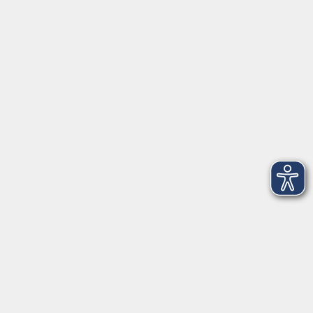
Kontoverbindung
Empfänger:
Volkshochschule Rheingau-Taunus e.V.
IBAN: DE53 5105 0015 0393 0204 23
BIC: NASSDE55XXX
Erreichbarkeit
Tag
Kursangebote
Integrationskurse
Montag
09:00 - 14:00
09:00 - 12:00
Dienstag
09:00 - 14:00
09:00 - 12:00
Mittwoch
09:00 - 16:00
09:00 - 12:00
Donnerstag
09:00 - 14:00
09:00 - 12:00