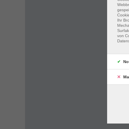
Webbr
gespei
Cookie
Ihr Br
Mechan
Surfak
von Co
Daten
No
Ma