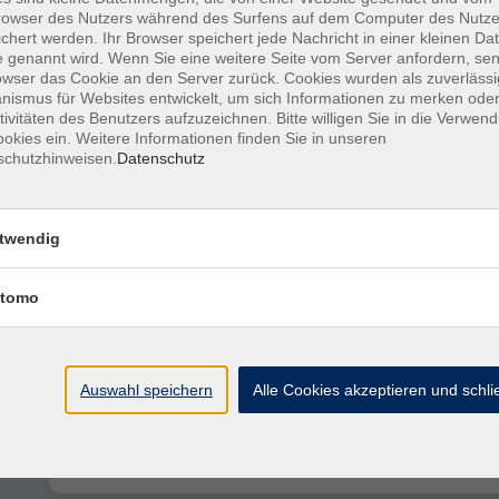
owser des Nutzers während des Surfens auf dem Computer des Nutze
Dein Weg zu mehr Gelassenheit und Resilienz im beruflichen 
chert werden. Ihr Browser speichert jede Nachricht in einer kleinen Dat
mit Yoga und Wandern
 genannt wird. Wenn Sie eine weitere Seite vom Server anfordern, se
owser das Cookie an den Server zurück. Cookies wurden als zuverlässi
ismus für Websites entwickelt, um sich Informationen zu merken oder
tivitäten des Benutzers aufzuzeichnen. Bitte willigen Sie in die Verwen
Pilates für jedes Alter
okies ein. Weitere Informationen finden Sie in unseren
schutzhinweisen.
Datenschutz
Kneipp Einführungs-Workshop
twendig
tomo
Bildungsurlaub: Kraft tanken mit Kneipp - Me
Bewegung im beruflichen Alltag
Auswahl speichern
Alle Cookies akzeptieren und schl
Bildungsurlaub: Kraft tanken am Rhein