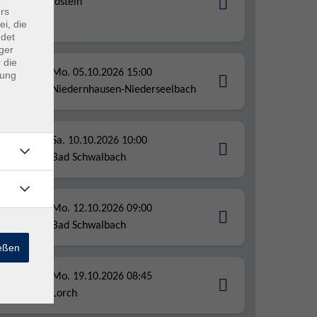
Idstein
rs
Alltag
ei, die
ndet
ger
 die
Mo. 05.10.2026 15:00
dung
Niedernhausen-Niederseelbach
Sa. 10.10.2026 10:00
Bad Schwalbach
hr
Mo. 12.10.2026 09:00
Bad Schwalbach
ießen
Mo. 19.10.2026 08:45
Lorch