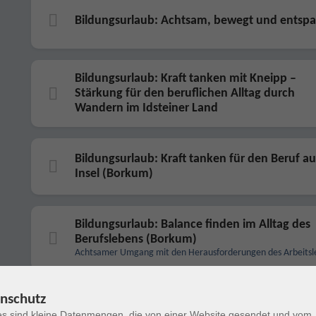
Bildungsurlaub: Achtsam, bewegt und entsp
Bildungsurlaub: Kraft tanken mit Kneipp –
Stärkung für den beruflichen Alltag durch
Wandern im Idsteiner Land
Bildungsurlaub: Kraft tanken für den Beruf au
Insel (Borkum)
Bildungsurlaub: Balance finden im Alltag des
Berufslebens (Borkum)
Achtsamer Umgang mit den Herausforderungen des Arbeitsl
nschutz
Bildungsurlaub: Begegnungen mit und in der
(nur für Frauen)
s sind kleine Datenmengen, die von einer Website gesendet und vom