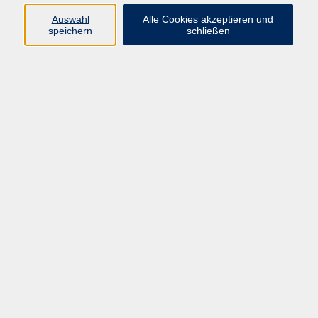
Auswahl
Alle Cookies akzeptieren und
Ergebnisse filtern
speichern
schließen
Schnupperstunde: Portugiesisch [A1] I,1
Do. 13.08.2026 18:30
Taunusstein
Portugiesisch [A1] I,1
Do. 20.08.2026 18:30
Taunusstein
Portugiesisch [A1] I,6