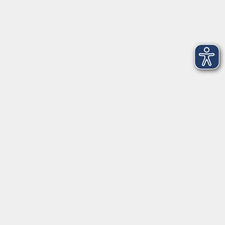
Erreichbarkeit
Tag
Kursangebote
Integrationskurse
Montag
09:00 - 14:00
09:00 - 12:00
Dienstag
09:00 - 14:00
09:00 - 12:00
Mittwoch
09:00 - 16:00
09:00 - 12:00
Donnerstag
09:00 - 14:00
09:00 - 12:00
Freitag
09:00 - 12:00
09:00 - 12:00
Impressum
AGB
Widerrufsbelehrung
Datenschutzerklärung
Barrierefreiheitserklärung