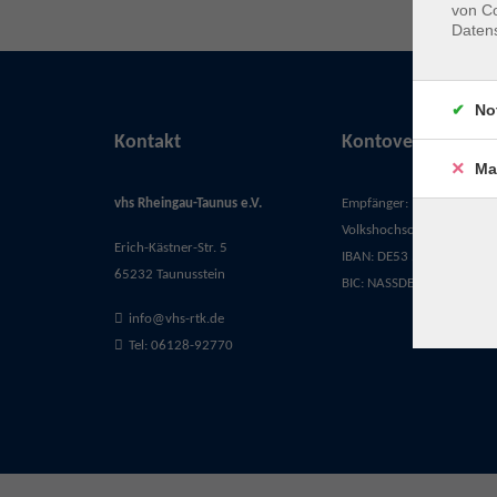
von Co
Daten
No
Kontakt
Kontoverbindung
Ma
vhs Rheingau-Taunus e.V.
Empfänger:
Volkshochschule Rheingau-
Erich-Kästner-Str. 5
IBAN: DE53 5105 0015 03
65232 Taunusstein
BIC: NASSDE55XXX
info@vhs-rtk.de
Tel: 06128-92770