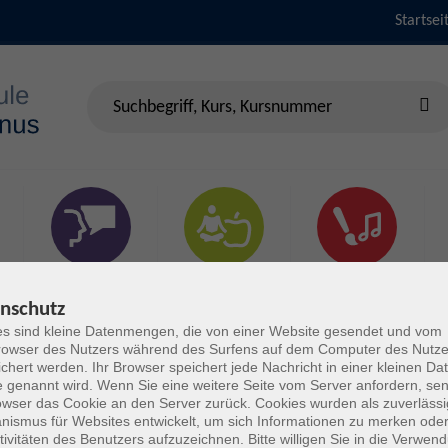
Startsei
Sprachen &
Gesundheit & Fitness
Kultur
Verständigung
nschutz
s sind kleine Datenmengen, die von einer Website gesendet und vom
owser des Nutzers während des Surfens auf dem Computer des Nutze
chert werden. Ihr Browser speichert jede Nachricht in einer kleinen Dat
 genannt wird. Wenn Sie eine weitere Seite vom Server anfordern, se
owser das Cookie an den Server zurück. Cookies wurden als zuverlässi
ismus für Websites entwickelt, um sich Informationen zu merken oder
tivitäten des Benutzers aufzuzeichnen. Bitte willigen Sie in die Verwen