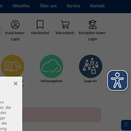
te
Aktuelles
Über uns
Service
Kontakt
Kund:innen-
Merkzettel
Warenkorb
Kursleiter:innen-
Login
Login
×
Grundbildung &
Onlineangebote
junge vhs
Schulabschlüsse
rs
ei, die
ndet
ger
 die
dung