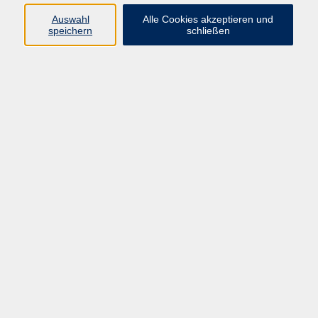
Auswahl
Alle Cookies akzeptieren und
Ergebnisse filtern
speichern
schließen
Yoga spüren
Di. 11.08.2026 18:15
Taunusstein
Yoga mit Vorerfahrung
Do. 13.08.2026 17:30
Geisenheim
Yoga für Anfänger:innen - Bewegung,