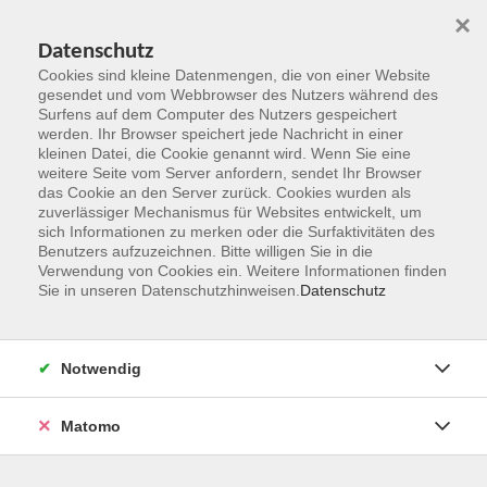
×
Datenschutz
Cookies sind kleine Datenmengen, die von einer Website
gesendet und vom Webbrowser des Nutzers während des
Surfens auf dem Computer des Nutzers gespeichert
Zum Hauptinhalt springen
werden. Ihr Browser speichert jede Nachricht in einer
kleinen Datei, die Cookie genannt wird. Wenn Sie eine
weitere Seite vom Server anfordern, sendet Ihr Browser
Der Kurs konnte nicht gefunden werden.
das Cookie an den Server zurück. Cookies wurden als
zuverlässiger Mechanismus für Websites entwickelt, um
sich Informationen zu merken oder die Surfaktivitäten des
Benutzers aufzuzeichnen. Bitte willigen Sie in die
Verwendung von Cookies ein. Weitere Informationen finden
Sie in unseren Datenschutzhinweisen.
Datenschutz
Kontakt
Notwendig
vhs Rheingau-Taunus e.V.
Matomo
Erich-Kästner-Str. 5
65232 Taunusstein