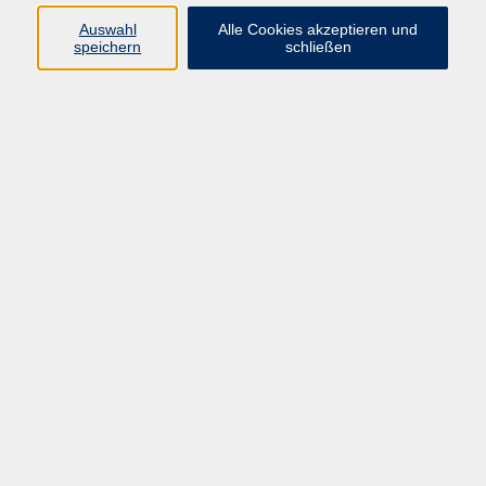
info@vhs-rtk.de
Auswahl
Alle Cookies akzeptieren und
Tel: 06128-92770
speichern
schließen
Kontoverbindung
Empfänger:
Volkshochschule Rheingau-Taunus e.V.
IBAN: DE53 5105 0015 0393 0204 23
BIC: NASSDE55XXX
Erreichbarkeit
Tag
Kursangebote
Integrationskurse