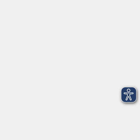
Geisenheim
Pilz-Wanderung
Sa. 02.10.2027 10:00
Taunusstein
Kontakt
vhs Rheingau-Taunus e.V.
Erich-Kästner-Str. 5