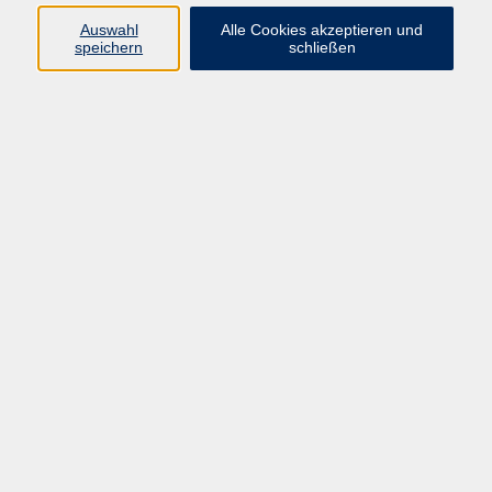
Auswahl
Alle Cookies akzeptieren und
Ergebnisse filtern
speichern
schließen
Auffrischen für Lernende mit Niveau A1
Fr. 14.08.2026 17:00
Idstein
Urlaubsküche Provence
Mi. 19.08.2026 18:00
Walluf
Wir kochen Griechisch