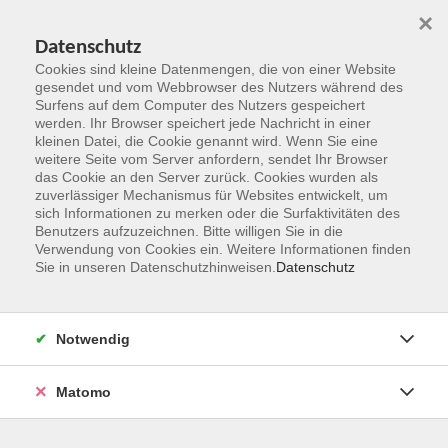
×
Datenschutz
Cookies sind kleine Datenmengen, die von einer Website
gesendet und vom Webbrowser des Nutzers während des
Surfens auf dem Computer des Nutzers gespeichert
Zum Hauptinhalt springen
werden. Ihr Browser speichert jede Nachricht in einer
kleinen Datei, die Cookie genannt wird. Wenn Sie eine
weitere Seite vom Server anfordern, sendet Ihr Browser
Der Kurs konnte nicht gefunden werden.
das Cookie an den Server zurück. Cookies wurden als
zuverlässiger Mechanismus für Websites entwickelt, um
sich Informationen zu merken oder die Surfaktivitäten des
Benutzers aufzuzeichnen. Bitte willigen Sie in die
Verwendung von Cookies ein. Weitere Informationen finden
Sie in unseren Datenschutzhinweisen.
Datenschutz
Kontakt
Notwendig
vhs Rheingau-Taunus e.V.
Matomo
Erich-Kästner-Str. 5
65232 Taunusstein