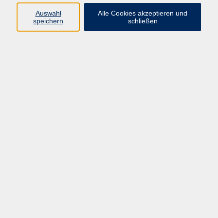
info@vhs-rtk.de
Auswahl
Alle Cookies akzeptieren und
Tel: 06128-92770
speichern
schließen
Kontoverbindung
Empfänger:
Volkshochschule Rheingau-Taunus e.V.
IBAN: DE53 5105 0015 0393 0204 23
BIC: NASSDE55XXX
Erreichbarkeit
Tag
Kursangebote
Integrationskurse