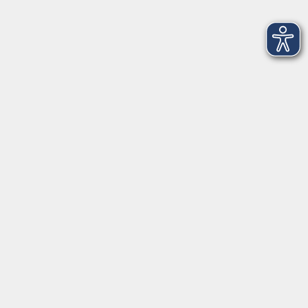
Idstein/Nieder-Oberrod
Wochenendworkshop - MALEN MALEN MALEN
(Acryl, Aquarell, Mischtechniken)
Sa. 21.11.2026 10:00
Taunusstein
Hormonyoga - Energie und Balance für mehr
Lebensfreude
Sa. 21.11.2026 11:00
Oestrich-Winkel