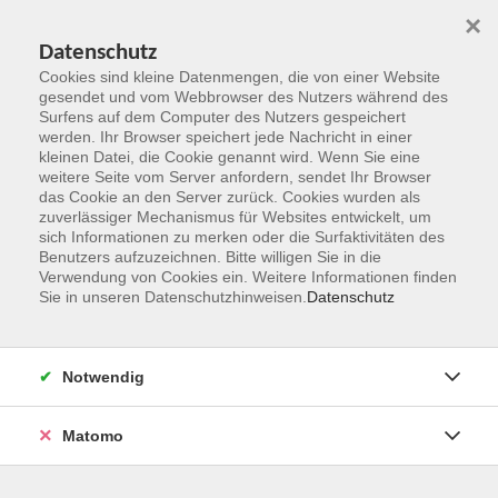
×
Datenschutz
Cookies sind kleine Datenmengen, die von einer Website
gesendet und vom Webbrowser des Nutzers während des
Surfens auf dem Computer des Nutzers gespeichert
Zum Hauptinhalt springen
werden. Ihr Browser speichert jede Nachricht in einer
kleinen Datei, die Cookie genannt wird. Wenn Sie eine
weitere Seite vom Server anfordern, sendet Ihr Browser
das Cookie an den Server zurück. Cookies wurden als
zuverlässiger Mechanismus für Websites entwickelt, um
sich Informationen zu merken oder die Surfaktivitäten des
Benutzers aufzuzeichnen. Bitte willigen Sie in die
Ergebnisse filtern
Verwendung von Cookies ein. Weitere Informationen finden
Sie in unseren Datenschutzhinweisen.
Datenschutz
mehr laden
Notwendig
Bunter Herbst – basisch und regional genießen
Matomo
Fr. 23.10.2026 17:30
Walluf