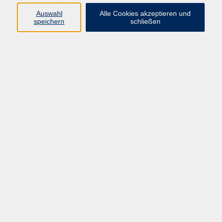
Auswahl
Alle Cookies akzeptieren und
speichern
schließen
Yoga Hatha meets Vinyasa
Fr. 23.10.2026 17:30
Niedernhausen
Führung und Weinprobe: Kunstkeller des Weinguts
Georg-Müller-Stiftung
Fr. 23.10.2026 18:00
Eltville
Qualifizierung Ganztagsbetreuung - Kindeswohl