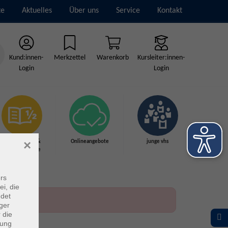
te
Aktuelles
Über uns
Service
Kontakt
Kund:innen-
Merkzettel
Warenkorb
Kursleiter:innen-
Login
Login
×
Grundbildung &
Onlineangebote
junge vhs
Schulabschlüsse
rs
ei, die
ndet
ger
 die
dung