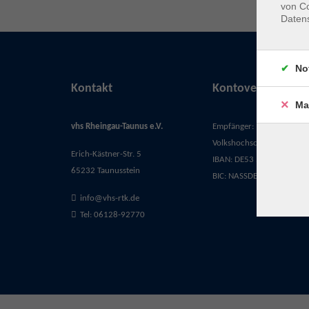
von Co
Daten
No
Kontakt
Kontoverbindung
Ma
vhs Rheingau-Taunus e.V.
Empfänger:
Volkshochschule Rheingau-
Erich-Kästner-Str. 5
IBAN: DE53 5105 0015 03
65232 Taunusstein
BIC: NASSDE55XXX
info@vhs-rtk.de
Tel: 06128-92770