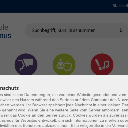
Startsei
Sprachen &
Gesundheit & Fitness
Kultur
Verständigung
nschutz
s sind kleine Datenmengen, die von einer Website gesendet und vom
owser des Nutzers während des Surfens auf dem Computer des Nutze
chert werden. Ihr Browser speichert jede Nachricht in einer kleinen Dat
 genannt wird. Wenn Sie eine weitere Seite vom Server anfordern, se
owser das Cookie an den Server zurück. Cookies wurden als zuverlässi
ismus für Websites entwickelt, um sich Informationen zu merken oder
tivitäten des Benutzers aufzuzeichnen. Bitte willigen Sie in die Verwen