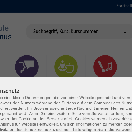
Startsei
Sprachen &
Gesundheit & Fitness
Kultur
Verständigung
nschutz
s sind kleine Datenmengen, die von einer Website gesendet und vom
owser des Nutzers während des Surfens auf dem Computer des Nutze
chert werden. Ihr Browser speichert jede Nachricht in einer kleinen Dat
 genannt wird. Wenn Sie eine weitere Seite vom Server anfordern, se
owser das Cookie an den Server zurück. Cookies wurden als zuverlässi
ismus für Websites entwickelt, um sich Informationen zu merken oder
tivitäten des Benutzers aufzuzeichnen. Bitte willigen Sie in die Verwen