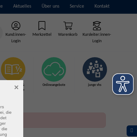
te
Aktuelles
Über uns
Service
Kontakt
Kund:innen-
Merkzettel
Warenkorb
Kursleiter:innen-
Login
Login
×
Grundbildung &
Onlineangebote
junge vhs
Schulabschlüsse
rs
ei, die
ndet
ger
 die
dung