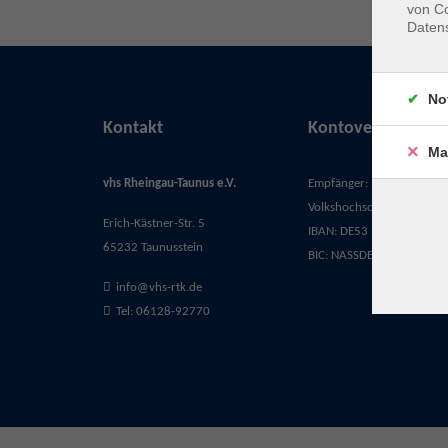
von Co
Daten
No
Kontakt
Kontoverbindung
Ma
vhs Rheingau-Taunus e.V.
Empfänger:
Volkshochschule Rheingau-
Erich-Kästner-Str. 5
IBAN: DE53 5105 0015 03
65232 Taunusstein
BIC: NASSDE55XXX
info@vhs-rtk.de
Tel: 06128-92770