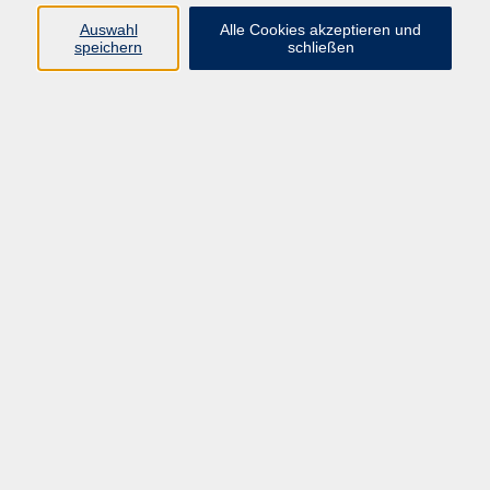
info@vhs-rtk.de
Auswahl
Alle Cookies akzeptieren und
Tel: 06128-92770
speichern
schließen
Kontoverbindung
Empfänger:
Volkshochschule Rheingau-Taunus e.V.
IBAN: DE53 5105 0015 0393 0204 23
BIC: NASSDE55XXX
Erreichbarkeit
Tag
Kursangebote
Integrationskurse