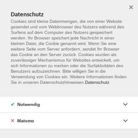
×
Datenschutz
Cookies sind kleine Datenmengen, die von einer Website
gesendet und vom Webbrowser des Nutzers während des
Surfens auf dem Computer des Nutzers gespeichert
Zum Hauptinhalt springen
werden. Ihr Browser speichert jede Nachricht in einer
kleinen Datei, die Cookie genannt wird. Wenn Sie eine
weitere Seite vom Server anfordern, sendet Ihr Browser
Der Kurs konnte nicht gefunden werden.
das Cookie an den Server zurück. Cookies wurden als
zuverlässiger Mechanismus für Websites entwickelt, um
sich Informationen zu merken oder die Surfaktivitäten des
Benutzers aufzuzeichnen. Bitte willigen Sie in die
Verwendung von Cookies ein. Weitere Informationen finden
Sie in unseren Datenschutzhinweisen.
Datenschutz
Kontakt
Notwendig
vhs Rheingau-Taunus e.V.
Matomo
Erich-Kästner-Str. 5
65232 Taunusstein