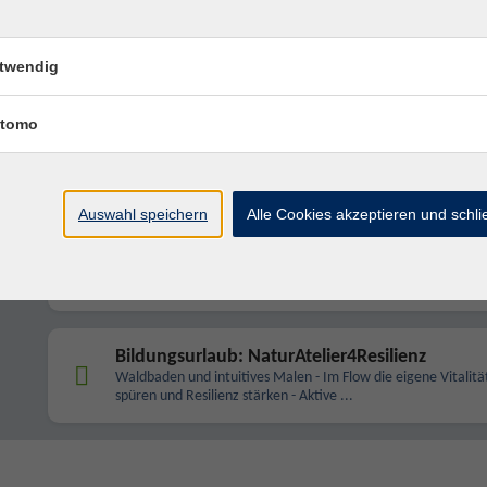
Stärkung für den beruflichen Alltag durch
Wandern im Idsteiner Land
twendig
Bildungsurlaub: Achtsam, Bewegt und Entspa
tomo
Atempause in den Alpen / Klais
Berufliche Leistungsfähigkeit präventiv fördern und die Resili
stärken, um den
Auswahl speichern
Alle Cookies akzeptieren und schl
Bildungsurlaub: Baden unter Tannen
Zeit für Ihre Naturzeit - fünf Tage Kraft und Vitalität tanken 
herausfordernden Berufsalltag
Bildungsurlaub: NaturAtelier4Resilienz
Waldbaden und intuitives Malen - Im Flow die eigene Vitalitä
spüren und Resilienz stärken - Aktive ...