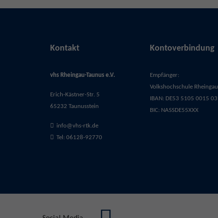
Kontakt
Kontoverbindung
vhs Rheingau-Taunus e.V.
Empfänger:
Volkshochschule Rheingau-
Erich-Kästner-Str. 5
IBAN: DE53 5105 0015 03
65232 Taunusstein
BIC: NASSDE55XXX
info@vhs-rtk.de
Tel: 06128-92770