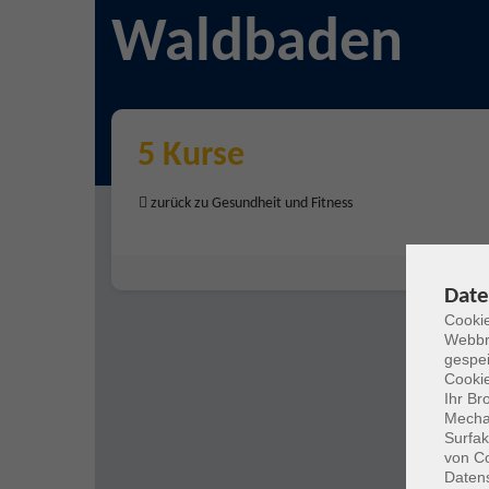
Waldbaden
5 Kurse
zurück zu Gesundheit und Fitness
Date
Cookie
Webbr
gespei
Cookie
Ihr Br
Mechan
Surfak
von Co
Daten