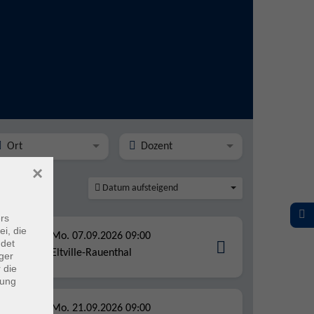
Ort
Dozent
×
Datum aufsteigend
rs
ei, die
Mo. 07.09.2026 09:00
ndet
für den
Eltville-Rauenthal
ger
 die
dung
Mo. 21.09.2026 09:00