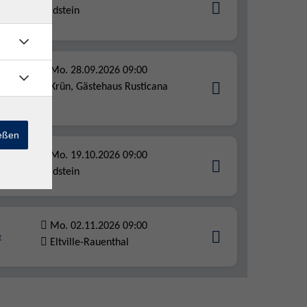
Idstein
nnt -
Mo. 28.09.2026 09:00
Krün, Gästehaus Rusticana
enz
ießen
Mo. 19.10.2026 09:00
für den
Idstein
Mo. 02.11.2026 09:00
t
Eltville-Rauenthal