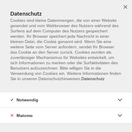
×
Datenschutz
Cookies sind kleine Datenmengen, die von einer Website
gesendet und vom Webbrowser des Nutzers während des
Surfens auf dem Computer des Nutzers gespeichert
Zum Hauptinhalt springen
werden. Ihr Browser speichert jede Nachricht in einer
kleinen Datei, die Cookie genannt wird. Wenn Sie eine
weitere Seite vom Server anfordern, sendet Ihr Browser
Der Kurs konnte nicht gefunden werden.
das Cookie an den Server zurück. Cookies wurden als
zuverlässiger Mechanismus für Websites entwickelt, um
sich Informationen zu merken oder die Surfaktivitäten des
Benutzers aufzuzeichnen. Bitte willigen Sie in die
Verwendung von Cookies ein. Weitere Informationen finden
Sie in unseren Datenschutzhinweisen.
Datenschutz
Kontakt
Notwendig
vhs Rheingau-Taunus e.V.
Matomo
Erich-Kästner-Str. 5
65232 Taunusstein