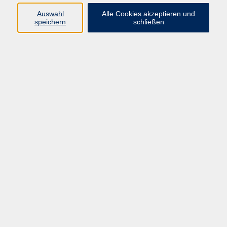
info@vhs-rtk.de
Auswahl
Alle Cookies akzeptieren und
Tel: 06128-92770
speichern
schließen
Kontoverbindung
Empfänger:
Volkshochschule Rheingau-Taunus e.V.
IBAN: DE53 5105 0015 0393 0204 23
BIC: NASSDE55XXX
Erreichbarkeit
Tag
Kursangebote
Integrationskurse