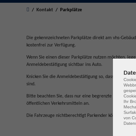
Sie sind hier:
Kontakt
Parkplätze
Die gekennzeichneten Parkplätze direkt am vhs-Gebäu
kostenfrei zur Verfügung.
Wenn Sie einen dieser Parkplätze nutzen möchten, legen
Anmeldebestätigung sichtbar ins Auto.
Date
Knicken Sie die Anmeldebestätigung so, dass die Angabe
Cookie
sind.
Webbr
gespei
Cookie
Bitte beachten Sie, dass nur eine begrenzte Anzahl an P
Ihr Br
öffentlichen Verkehrsmitteln an.
Mechan
Surfak
Die Fahrzeuge nichtberechtigt Parkender können kosten
von Co
Daten