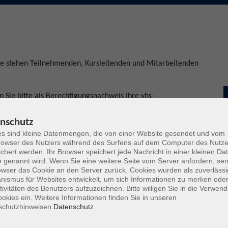
de stehen Teilnehmenden, Kursleitenden und Mitarbeitenden
 Sie bitte als Berechtigungsnachweis Ihre vhs-
nschutz
n zum Kurs sichtbar, Ihre persönlichen Daten aber geschützt
s sind kleine Datenmengen, die von einer Website gesendet und vom
owser des Nutzers während des Surfens auf dem Computer des Nutze
chert werden. Ihr Browser speichert jede Nachricht in einer kleinen Dat
 genannt wird. Wenn Sie eine weitere Seite vom Server anfordern, se
arkplätzen zur Verfügung steht und reisen Sie möglichst mit
owser das Cookie an den Server zurück. Cookies wurden als zuverlässi
ismus für Websites entwickelt, um sich Informationen zu merken oder
tivitäten des Benutzers aufzuzeichnen. Bitte willigen Sie in die Verwen
pflichtig abgeschleppt werden.
okies ein. Weitere Informationen finden Sie in unseren
schutzhinweisen.
Datenschutz