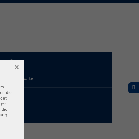
vhs-Team
×
Unterrichtsorte
rs
ei, die
Anreise
ndet
ger
 die
Parkplätze
dung