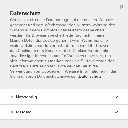
×
Datenschutz
Cookies sind kleine Datenmengen, die von einer Website
gesendet und vom Webbrowser des Nutzers während des
Surfens auf dem Computer des Nutzers gespeichert
Zum Hauptinhalt springen
werden. Ihr Browser speichert jede Nachricht in einer
kleinen Datei, die Cookie genannt wird. Wenn Sie eine
weitere Seite vom Server anfordern, sendet Ihr Browser
Der Kurs konnte nicht gefunden werden.
das Cookie an den Server zurück. Cookies wurden als
zuverlässiger Mechanismus für Websites entwickelt, um
sich Informationen zu merken oder die Surfaktivitäten des
Benutzers aufzuzeichnen. Bitte willigen Sie in die
Verwendung von Cookies ein. Weitere Informationen finden
Sie in unseren Datenschutzhinweisen.
Datenschutz
Kontakt
Notwendig
vhs Rheingau-Taunus e.V.
Matomo
Erich-Kästner-Str. 5
65232 Taunusstein