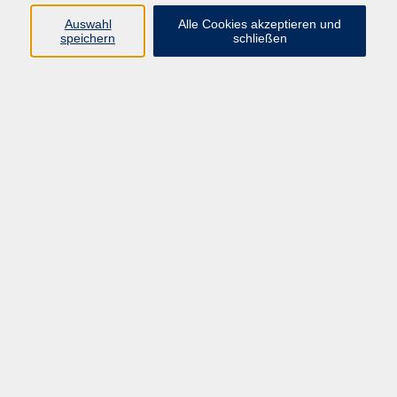
info@vhs-rtk.de
Auswahl
Alle Cookies akzeptieren und
Tel: 06128-92770
speichern
schließen
Kontoverbindung
Empfänger:
Volkshochschule Rheingau-Taunus e.V.
IBAN: DE53 5105 0015 0393 0204 23
BIC: NASSDE55XXX
Erreichbarkeit
Tag
Kursangebote
Integrationskurse