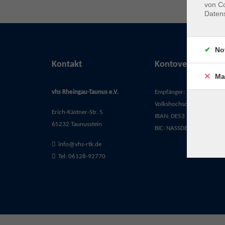
von Co
Daten
No
Kontakt
Kontoverbindung
Ma
vhs Rheingau-Taunus e.V.
Empfänger:
Volkshochschule Rheingau-
Erich-Kästner-Str. 5
IBAN: DE53 5105 0015 03
65232 Taunusstein
BIC: NASSDE55XXX
info@vhs-rtk.de
Tel: 06128-92770