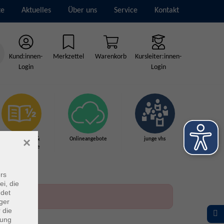
te
Aktuelles
Über uns
Service
Kontakt
Kund:innen-
Merkzettel
Warenkorb
Kursleiter:innen-
Login
Login
×
Grundbildung &
Onlineangebote
junge vhs
Schulabschlüsse
rs
ei, die
ndet
ger
 die
dung