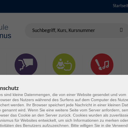
Startsei
Sprachen &
Gesundheit & Fitness
Kultur
Verständigung
nschutz
s sind kleine Datenmengen, die von einer Website gesendet und vom
owser des Nutzers während des Surfens auf dem Computer des Nutze
chert werden. Ihr Browser speichert jede Nachricht in einer kleinen Dat
 genannt wird. Wenn Sie eine weitere Seite vom Server anfordern, se
owser das Cookie an den Server zurück. Cookies wurden als zuverlässi
ismus für Websites entwickelt, um sich Informationen zu merken oder
tivitäten des Benutzers aufzuzeichnen. Bitte willigen Sie in die Verwen