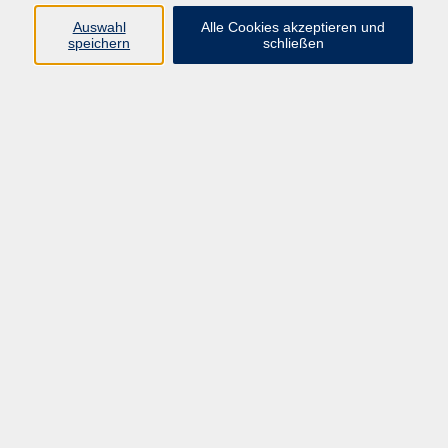
info@vhs-rtk.de
Auswahl
Alle Cookies akzeptieren und
Tel: 06128-92770
speichern
schließen
Kontoverbindung
Empfänger:
Volkshochschule Rheingau-Taunus e.V.
IBAN: DE53 5105 0015 0393 0204 23
BIC: NASSDE55XXX
Erreichbarkeit
Tag
Kursangebote
Integrationskurse