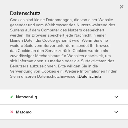
×
Datenschutz
Cookies sind kleine Datenmengen, die von einer Website
gesendet und vom Webbrowser des Nutzers während des
Surfens auf dem Computer des Nutzers gespeichert
Zum Hauptinhalt springen
werden. Ihr Browser speichert jede Nachricht in einer
kleinen Datei, die Cookie genannt wird. Wenn Sie eine
weitere Seite vom Server anfordern, sendet Ihr Browser
Der Kurs konnte nicht gefunden werden.
das Cookie an den Server zurück. Cookies wurden als
zuverlässiger Mechanismus für Websites entwickelt, um
sich Informationen zu merken oder die Surfaktivitäten des
Benutzers aufzuzeichnen. Bitte willigen Sie in die
Verwendung von Cookies ein. Weitere Informationen finden
Sie in unseren Datenschutzhinweisen.
Datenschutz
Kontakt
Notwendig
vhs Rheingau-Taunus e.V.
Matomo
Erich-Kästner-Str. 5
65232 Taunusstein