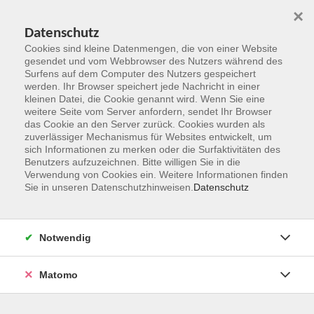
×
Datenschutz
Cookies sind kleine Datenmengen, die von einer Website
gesendet und vom Webbrowser des Nutzers während des
Surfens auf dem Computer des Nutzers gespeichert
Zum Hauptinhalt springen
werden. Ihr Browser speichert jede Nachricht in einer
kleinen Datei, die Cookie genannt wird. Wenn Sie eine
weitere Seite vom Server anfordern, sendet Ihr Browser
Der Kurs konnte nicht gefunden werden.
das Cookie an den Server zurück. Cookies wurden als
zuverlässiger Mechanismus für Websites entwickelt, um
sich Informationen zu merken oder die Surfaktivitäten des
Benutzers aufzuzeichnen. Bitte willigen Sie in die
Verwendung von Cookies ein. Weitere Informationen finden
Sie in unseren Datenschutzhinweisen.
Datenschutz
Kontakt
Notwendig
vhs Rheingau-Taunus e.V.
Matomo
Erich-Kästner-Str. 5
65232 Taunusstein