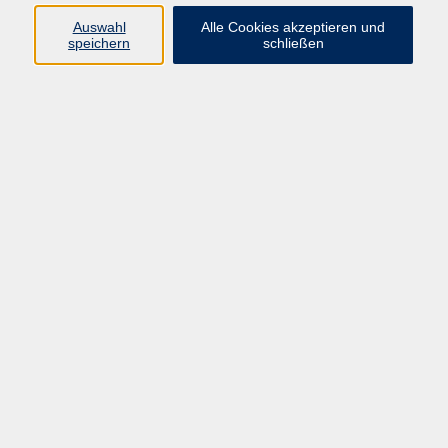
info@vhs-rtk.de
Auswahl
Alle Cookies akzeptieren und
Tel: 06128-92770
speichern
schließen
Kontoverbindung
Empfänger:
Volkshochschule Rheingau-Taunus e.V.
IBAN: DE53 5105 0015 0393 0204 23
BIC: NASSDE55XXX
Erreichbarkeit
Tag
Kursangebote
Integrationskurse