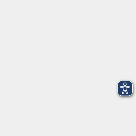
Kontakt
vhs Rheingau-Taunus e.V.
Erich-Kästner-Str. 5
65232 Taunusstein
info@vhs-rtk.de
Tel: 06128-92770
Kontoverbindung
Empfänger:
Volkshochschule Rheingau-Taunus e.V.
IBAN: DE53 5105 0015 0393 0204 23
BIC: NASSDE55XXX