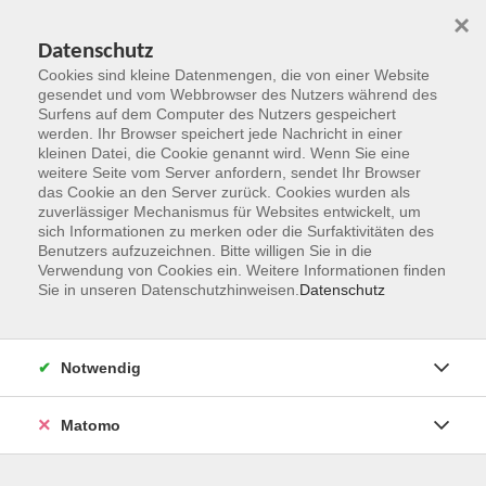
×
Datenschutz
Cookies sind kleine Datenmengen, die von einer Website
gesendet und vom Webbrowser des Nutzers während des
Surfens auf dem Computer des Nutzers gespeichert
Zum Hauptinhalt springen
werden. Ihr Browser speichert jede Nachricht in einer
kleinen Datei, die Cookie genannt wird. Wenn Sie eine
weitere Seite vom Server anfordern, sendet Ihr Browser
das Cookie an den Server zurück. Cookies wurden als
zuverlässiger Mechanismus für Websites entwickelt, um
sich Informationen zu merken oder die Surfaktivitäten des
Benutzers aufzuzeichnen. Bitte willigen Sie in die
Verwendung von Cookies ein. Weitere Informationen finden
Sie in unseren Datenschutzhinweisen.
Datenschutz
Sie sind hier:
Kultur und Gestalten
Besichtigungen, Führungen
Notwendig
Matomo
Bildungsurlaub: Kraft tanken mit Kneipp – Stärkung
für den beruflichen Alltag durch Wandern im
Idsteiner Land