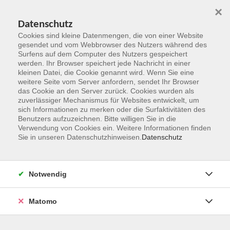
×
Datenschutz
Cookies sind kleine Datenmengen, die von einer Website
gesendet und vom Webbrowser des Nutzers während des
Surfens auf dem Computer des Nutzers gespeichert
Zum Hauptinhalt springen
werden. Ihr Browser speichert jede Nachricht in einer
kleinen Datei, die Cookie genannt wird. Wenn Sie eine
weitere Seite vom Server anfordern, sendet Ihr Browser
das Cookie an den Server zurück. Cookies wurden als
zuverlässiger Mechanismus für Websites entwickelt, um
sich Informationen zu merken oder die Surfaktivitäten des
Benutzers aufzuzeichnen. Bitte willigen Sie in die
Verwendung von Cookies ein. Weitere Informationen finden
Sie in unseren Datenschutzhinweisen.
Datenschutz
Sie sind hier:
Gesundheit und Fitness
Yoga, Pilates
Notwendig
Yoga meets Pilates
Matomo
Ein ganzheitliches Körpertraining, bei dem sich aktive und
entspannende Elemente abwechseln. Das Training vereint