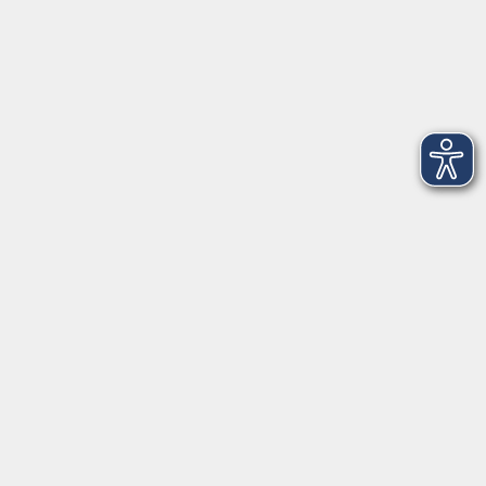
Kontoverbindung
Empfänger:
Volkshochschule Rheingau-Taunus e.V.
IBAN: DE53 5105 0015 0393 0204 23
BIC: NASSDE55XXX
Erreichbarkeit
Tag
Kursangebote
Integrationskurse
Montag
09:00 - 14:00
09:00 - 12:00
Dienstag
09:00 - 14:00
09:00 - 12:00
Mittwoch
09:00 - 16:00
09:00 - 12:00