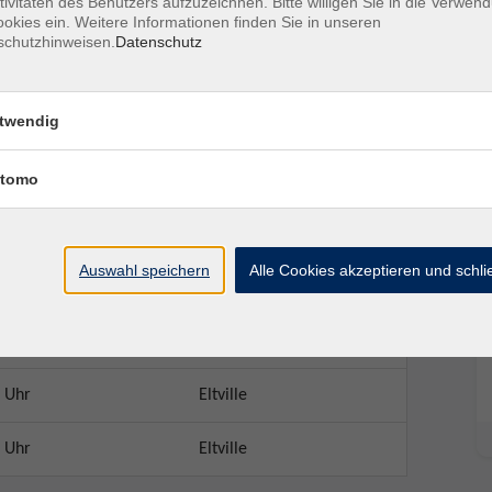
tivitäten des Benutzers aufzuzeichnen. Bitte willigen Sie in die Verwen
okies ein. Weitere Informationen finden Sie in unseren
 rotes Thera-Band.
schutzhinweisen.
Datenschutz
twendig
tomo
Ort / Raum
Auswahl speichern
Alle Cookies akzeptieren und schl
 Uhr
Eltville
 Uhr
Eltville
 Uhr
Eltville
 Uhr
Eltville