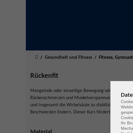
Sie sind hier:
Gesundheit und Fitness
Fitness, Gymnast
Rückenfit
Mangelnde oder einseitige Bewegung wirken sich neg
Date
Rückenschmerzen und Muskelverspannungen. Dieser Kur
Cookie
und insgesamt die Wirbelsäule zu stabilisieren. So
Webbr
Beschwerden lindern. Dieser Kurs fördert Ihre Gesun
gespei
Cookie
Ihr Br
Mechan
Material