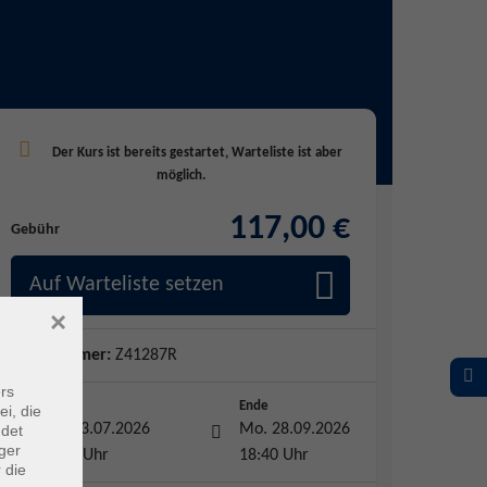
117,00 €
Gebühr
Auf Warteliste setzen
×
Kursnummer:
Z41287R
rs
Start
Ende
ei, die
Mo. 13.07.2026
Mo. 28.09.2026
ndet
ger
17:40 Uhr
18:40 Uhr
 die