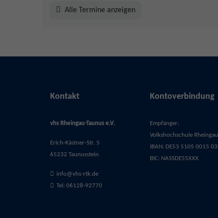
Alle Termine anzeigen
Kontakt
Kontoverbindung
vhs Rheingau-Taunus e.V.
Empfänger:
Volkshochschule Rheingau-
Erich-Kästner-Str. 5
IBAN: DE53 5105 0015 03
65232 Taunusstein
BIC: NASSDE55XXX
info@vhs-rtk.de
Tel: 06128-92770