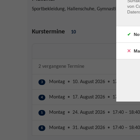
Surfak
von Co
Sportbekleidung, Hallenschuhe, Gymnastikmatte und
Daten
Kurstermine
10
No
Ma
2 vergangene Termine
Montag
•
10. August 2026
•
17:40 – 18:40
3
Montag
•
17. August 2026
•
17:40 – 18:40
4
Montag
•
24. August 2026
•
17:40 – 18:40
5
Montag
•
31. August 2026
•
17:40 – 18:40
6