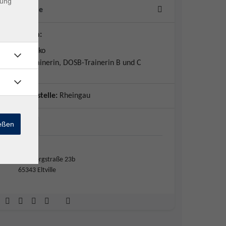
dung
10 Termine
Dozent*in:
Alina Franko
Pilates-Trainerin, DOSB-Trainerin B und C
Geschäftsstelle:
Rheingau
ießen
Eltville
Eltville
Rohrbergstraße 23b
65343 Eltville