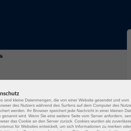
ik
ativ auf die Rückenmuskulatur aus. Die Folge sind
nschutz
s hilft, die Muskulatur zu mobilisieren, zu kräftigen
s sind kleine Datenmengen, die von einer Website gesendet und vom
 können Sie Rückenschmerzen vorbeugen oder bestehende
owser des Nutzers während des Surfens auf dem Computer des Nutze
dheit am Arbeitsplatz.
chert werden. Ihr Browser speichert jede Nachricht in einer kleinen Dat
 genannt wird. Wenn Sie eine weitere Seite vom Server anfordern, se
owser das Cookie an den Server zurück. Cookies wurden als zuverlässi
ismus für Websites entwickelt, um sich Informationen zu merken oder