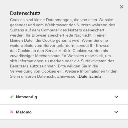
×
Datenschutz
Cookies sind kleine Datenmengen, die von einer Website
gesendet und vom Webbrowser des Nutzers während des
Surfens auf dem Computer des Nutzers gespeichert
Zum Hauptinhalt springen
werden. Ihr Browser speichert jede Nachricht in einer
kleinen Datei, die Cookie genannt wird. Wenn Sie eine
weitere Seite vom Server anfordern, sendet Ihr Browser
Der Kurs konnte nicht gefunden werden.
das Cookie an den Server zurück. Cookies wurden als
zuverlässiger Mechanismus für Websites entwickelt, um
sich Informationen zu merken oder die Surfaktivitäten des
Benutzers aufzuzeichnen. Bitte willigen Sie in die
Verwendung von Cookies ein. Weitere Informationen finden
Sie in unseren Datenschutzhinweisen.
Datenschutz
Kontakt
Notwendig
vhs Rheingau-Taunus e.V.
Matomo
Erich-Kästner-Str. 5
65232 Taunusstein