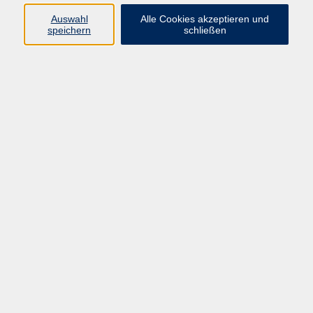
info@vhs-rtk.de
Auswahl
Alle Cookies akzeptieren und
Tel: 06128-92770
speichern
schließen
Kontoverbindung
Empfänger:
Volkshochschule Rheingau-Taunus e.V.
IBAN: DE53 5105 0015 0393 0204 23
BIC: NASSDE55XXX
Erreichbarkeit
Tag
Kursangebote
Integrationskurse