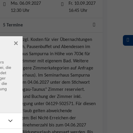
Mo. 06.09.2027
Fr. 10.09.2027
12:30 Uhr
16:45 Uhr
5 Termine
Hinweis:
zzgl. Kosten für vier Übernachtungen
×
mit Brunch, Pausenbuffet und Abendessen im
Seminarhaus Sampurna in Höhe von 703€ für
ein Einzelzimmer mit eigenem Bad. Weitere
rs
ei, die
und günstigere Zimmerkategorien auf Anfrage
ndet
im Seminarhaus). Im Seminarhaus Sampurna
ger
sind bis zum 04.06.2027 unter dem Stichwort
 die
dung
"vhs Rheingau-Taunus" Zimmer reserviert.
Auskünfte und Buchung der Zimmer inkl.
Vollverpflegung unter 06129-502571. Für diesen
Bildungsurlaub gelten abweichende
Bedingungen: Bei Nicht-Erreichen der
Mindestteilnehmerzahl bis zum 04.06.2027
muss der Bildungsurlaub abgesagt werden. Bis