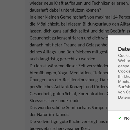
wieder neue Kraft aufbauen und Techniken erlernen, 
dauerhaft dabei unterstützen können?
In einer kleinen Gemeinschaft von maximal 14 Perso
die Möglichkeit, bei diesem Bildungsurlaub den Alltag
lassen, dich ganz auf dich selbst und deine Bedürfnis
Gesundheit zu konzentrieren und dich wieder voll au
danach mit tiefer Freude und Gelassenheit den Anfo
Date
deines Alltags- und Berufslebens mit gestärktem I
Cookie
auch langfristig gerecht zu werden.
Webbr
gespei
Du lernst während dieser Zeit verschiedene Technike
Cookie
Atemübungen, Yoga, Meditation, Tiefenentspannung
Ihr Br
Übungen aus der Resilienzforschung. Damit kreierst 
Mechan
Surfak
persönliches Auftank-Konzept und förderst auch nach
von Co
Gesundheit, guten Schlaf, Konzentration, Gelassenhei
Daten
Stressresistenz und Freude.
Das wunderschöne Seminarhaus Sampurna befindet si
der Natur im Taunus.
No
Die vollwertige gute Küche versorgt uns mit abwechs
bio-vegetarischer/veganer Kost.