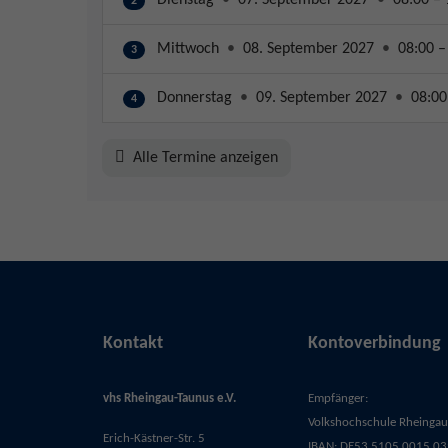
2
Mittwoch
•
08. September 2027
•
08:00 –
3
Donnerstag
•
09. September 2027
•
08:00
4
Alle Termine anzeigen
Kontakt
Kontoverbindung
vhs Rheingau-Taunus e.V.
Empfänger:
Volkshochschule Rheingau-
Erich-Kästner-Str. 5
IBAN: DE53 5105 0015 03