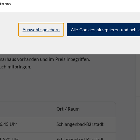
tomo
derlich.
Auswahl speichern
Alle Cookies akzeptieren und schl
, Sport- oder
narhaus vorhanden und im Preis inbegriffen.
tuch mitbringen.
Ort / Raum
6:45 Uhr
Schlangenbad-Bärstadt
17:30 Uhr
Schlangenbad-Bärstadt