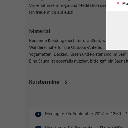
Ma
Vorkenntnisse in Yoga und Meditation sind nicht erfor
Ich freue mich auf euch!
Material
Bequeme Kleidung (auch für draußen), warme Socken
Wanderschuhe für die Outdoor-Anteile.
Yogamatten, Decken, Kissen und Polster sind im Semi
Eine Sauna ist ebenfalls nutzbar, bitte ggf. ein Sauna
Kurstermine
5
Montag
•
06. September 2027
•
12:30 – 1
1
Dienstag
•
07. September 2027
•
08:00 – 