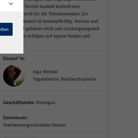
zu diesem Termin besteht kostenfreies
Rücktrittsrecht für die Teilnehmenden. Ein
Rücktritt danach ist kostenpflichtig. Anreise und
Unterkunft gehören nicht zum Leistungsangebot
ießen
der vhs und erfolgen auf eigene Kosten und
Gefahr.
Dozent*in:
Inga Stendel
Yogalehrerin, Resilienztrainerin
Geschäftsstelle:
Rheingau
Downloads:
Anerkennungsschreiben Hessen