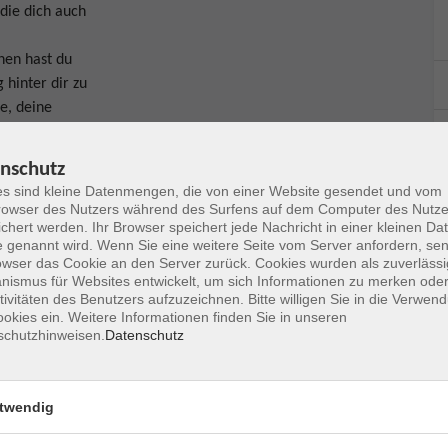
die dich auch
nen hast du
 hinter dir zu
se, deine
fzutanken, um
rderungen
nschutz
mmunsystem
s sind kleine Datenmengen, die von einer Website gesendet und vom
owser des Nutzers während des Surfens auf dem Computer des Nutze
chert werden. Ihr Browser speichert jede Nachricht in einer kleinen Dat
n kennen, wie
 genannt wird. Wenn Sie eine weitere Seite vom Server anfordern, se
 sowie
owser das Cookie an den Server zurück. Cookies wurden als zuverlässi
du dein
ismus für Websites entwickelt, um sich Informationen zu merken oder
tivitäten des Benutzers aufzuzeichnen. Bitte willigen Sie in die Verwen
haltig deine
okies ein. Weitere Informationen finden Sie in unseren
t,
schutzhinweisen.
Datenschutz
ch mitten in
twendig
lungsreicher,