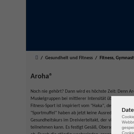
Sie sind hier:
Gesundheit und Fitness
Fitness, Gymnast
Aroha®
Noch nie gehört? Dann wird es höchste Zeit: Denn Ar
Muskelgruppen bei mittlerer Intensität über einen 
Fitness-Sport ist inspiriert vom "Haka", dem Kriegst
Date
"Sportmuffel" haben ab jetzt keine Ausrede mehr, den
Cookie
Gesundheitskurs im Dreivierteltakt, der viel Spaß m
Webbr
gespei
teilnehmen kann. Es festigt Gesäß, Oberschenkel und 
Cookie