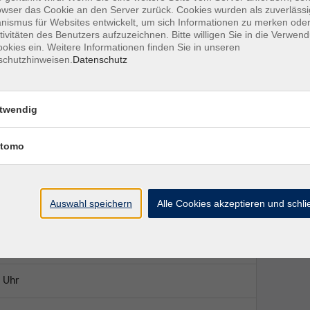
n und entspannenden Elemente werden verborgene
owser das Cookie an den Server zurück. Cookies wurden als zuverlässi
bereitet. Aroha® ist ein optimaler, gelenkschonender
ismus für Websites entwickelt, um sich Informationen zu merken oder
tivitäten des Benutzers aufzuzeichnen. Bitte willigen Sie in die Verwen
sonderheit von Aroha® werden die Teilnehmer:innen
okies ein. Weitere Informationen finden Sie in unseren
ierten Lebensstil zu führen.
schutzhinweisen.
Datenschutz
twendig
tomo
Auswahl speichern
Alle Cookies akzeptieren und schl
Ort / Raum
 Uhr
 Uhr