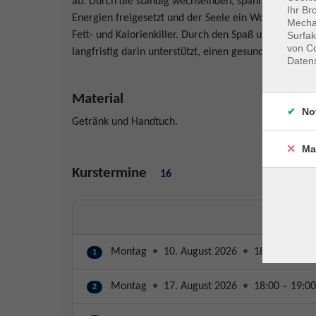
ab. Durch die ständig wechselnden, spannungsvolle
Ihr Br
Energien freigesetzt und der Seele ein Wohlbefinden 
Mechan
Surfak
Fett- und Kalorienkiller. Durch den Spaß und die Be
von Co
langfristig darin unterstützt, einen gesundheitsorient
Daten
Material
No
Getränk und Handtuch.
Ma
Kurstermine
16
Montag
•
10. August 2026
•
18:00 – 19:00
1
Montag
•
17. August 2026
•
18:00 – 19:00
2