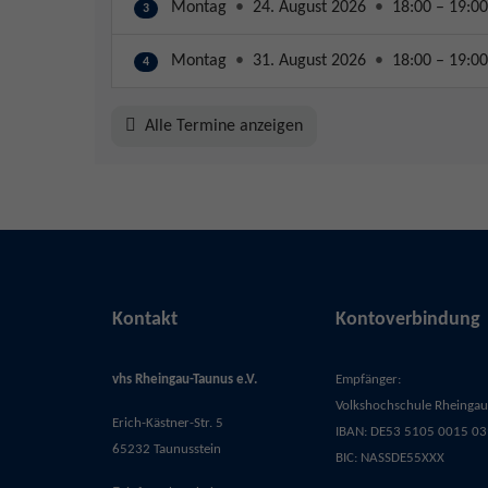
Montag
•
24. August 2026
•
18:00 – 19:00
3
Montag
•
31. August 2026
•
18:00 – 19:00
4
Alle Termine anzeigen
Kontakt
Kontoverbindung
vhs Rheingau-Taunus e.V.
Empfänger:
Volkshochschule Rheingau-
Erich-Kästner-Str. 5
IBAN: DE53 5105 0015 03
65232 Taunusstein
BIC: NASSDE55XXX