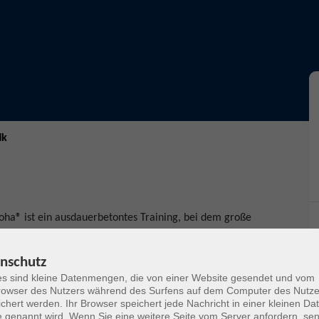
ik
oha® ist ein ausdauerbetontes Training, bei dem große
Zeitraum von 40 bis 60 Minuten bewegt werden. Der
anz der Maori, Elementen von Tai Chi und Kung Fu.
nschutz
n Aroha® ist ein effektiver und unkomplizierter
s sind kleine Datenmengen, die von einer Website gesendet und vom
acht und an dem jede:r auch ohne Vorkenntnisse
owser des Nutzers während des Surfens auf dem Computer des Nutze
chert werden. Ihr Browser speichert jede Nachricht in einer kleinen Dat
Bauch, führt zu innerer Ausgeglichenheit und baut Stress
 genannt wird. Wenn Sie eine weitere Seite vom Server anfordern, se