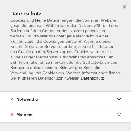
×
Datenschutz
Cookies sind kleine Datenmengen, die von einer Website
gesendet und vom Webbrowser des Nutzers während des
Surfens auf dem Computer des Nutzers gespeichert
Zum Hauptinhalt springen
werden. Ihr Browser speichert jede Nachricht in einer
kleinen Datei, die Cookie genannt wird. Wenn Sie eine
weitere Seite vom Server anfordern, sendet Ihr Browser
das Cookie an den Server zurück. Cookies wurden als
zuverlässiger Mechanismus für Websites entwickelt, um
sich Informationen zu merken oder die Surfaktivitäten des
Benutzers aufzuzeichnen. Bitte willigen Sie in die
Verwendung von Cookies ein. Weitere Informationen finden
Sie in unseren Datenschutzhinweisen.
Datenschutz
Sie sind hier:
Gesundheit und Fitness
Yoga, Pilates
Notwendig
Yoga meets Pilates
Matomo
Ein ganzheitliches Körpertraining, bei dem sich aktive und
entspannende Elemente abwechseln. Das Training vereint