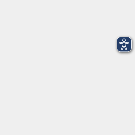
Kontoverbindung
Empfänger:
Volkshochschule Rheingau-Taunus e.V.
IBAN: DE53 5105 0015 0393 0204 23
BIC: NASSDE55XXX
Erreichbarkeit
Tag
Kursangebote
Integrationskurse
Montag
09:00 - 14:00
09:00 - 12:00
Dienstag
09:00 - 14:00
09:00 - 12:00
Mittwoch
09:00 - 16:00
09:00 - 12:00