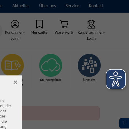
te
Aktuelles
Über uns
Service
Kontakt
Kund:innen-
Merkzettel
Warenkorb
Kursleiter:innen-
Login
Login
×
Grundbildung &
Onlineangebote
junge vhs
Schulabschlüsse
rs
ei, die
ndet
ger
 die
dung