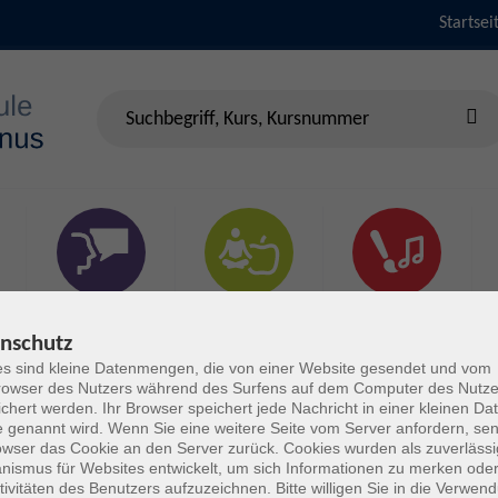
Startsei
Sprachen &
Gesundheit & Fitness
Kultur
Verständigung
nschutz
s sind kleine Datenmengen, die von einer Website gesendet und vom
owser des Nutzers während des Surfens auf dem Computer des Nutze
chert werden. Ihr Browser speichert jede Nachricht in einer kleinen Dat
 genannt wird. Wenn Sie eine weitere Seite vom Server anfordern, se
owser das Cookie an den Server zurück. Cookies wurden als zuverlässi
ismus für Websites entwickelt, um sich Informationen zu merken oder
tivitäten des Benutzers aufzuzeichnen. Bitte willigen Sie in die Verwen