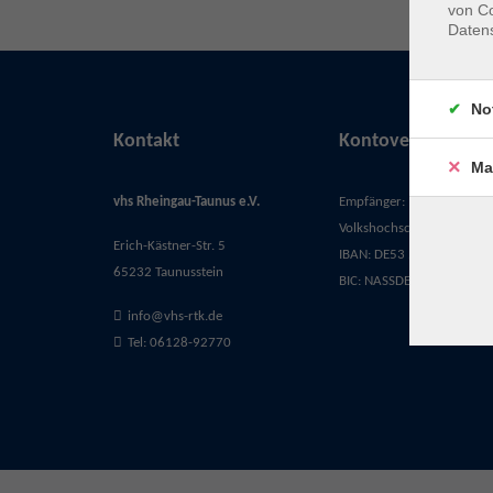
von Co
Daten
No
Kontakt
Kontoverbindung
Ma
vhs Rheingau-Taunus e.V.
Empfänger:
Volkshochschule Rheingau-
Erich-Kästner-Str. 5
IBAN: DE53 5105 0015 03
65232 Taunusstein
BIC: NASSDE55XXX
info@vhs-rtk.de
Tel: 06128-92770