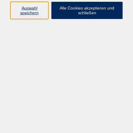
info@vhs-rtk.de
Auswahl
Alle Cookies akzeptieren und
Tel: 06128-92770
speichern
schließen
Kontoverbindung
Empfänger:
Volkshochschule Rheingau-Taunus e.V.
IBAN: DE53 5105 0015 0393 0204 23
BIC: NASSDE55XXX
Erreichbarkeit
Tag
Kursangebote
Integrationskurse