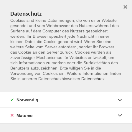
×
Datenschutz
Cookies sind kleine Datenmengen, die von einer Website
gesendet und vom Webbrowser des Nutzers während des
Surfens auf dem Computer des Nutzers gespeichert
Zum Hauptinhalt springen
werden. Ihr Browser speichert jede Nachricht in einer
kleinen Datei, die Cookie genannt wird. Wenn Sie eine
weitere Seite vom Server anfordern, sendet Ihr Browser
Der Kurs konnte nicht gefunden werden.
das Cookie an den Server zurück. Cookies wurden als
zuverlässiger Mechanismus für Websites entwickelt, um
sich Informationen zu merken oder die Surfaktivitäten des
Benutzers aufzuzeichnen. Bitte willigen Sie in die
Verwendung von Cookies ein. Weitere Informationen finden
Sie in unseren Datenschutzhinweisen.
Datenschutz
Kontakt
Notwendig
vhs Rheingau-Taunus e.V.
Matomo
Erich-Kästner-Str. 5
65232 Taunusstein