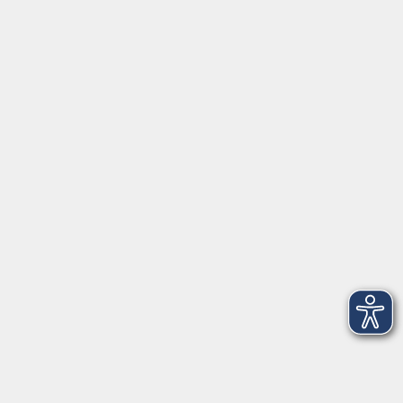
Aufbau-Bildungsurlaub: Deutsche
Gebärdensprache und Gehörlosenkultur II –
Sprache und gesellschaftliche Kompetenz
Mo. 18.10.2027 09:00
Taunusstein
Kontakt
vhs Rheingau-Taunus e.V.
Erich-Kästner-Str. 5
65232 Taunusstein