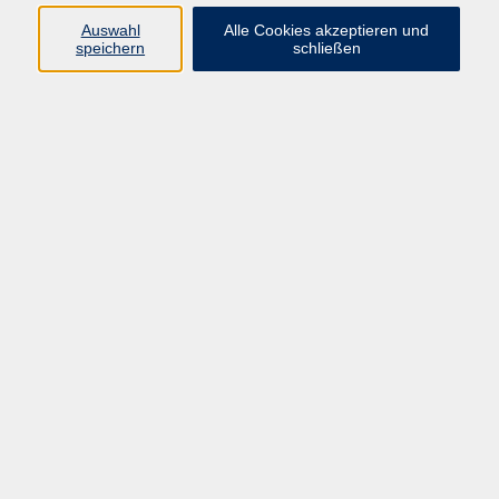
Auswahl
Alle Cookies akzeptieren und
Ergebnisse filtern
speichern
schließen
Vive le français - Französischkenntnisse
auffrischen und vertiefen
Mo. 10.08.2026 10:30
Idstein
Vive le français - Französischkenntnisse
auffrischen und vertiefen
Mo. 10.08.2026 15:30
Taunusstein