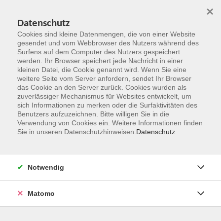
×
Datenschutz
Cookies sind kleine Datenmengen, die von einer Website
gesendet und vom Webbrowser des Nutzers während des
Surfens auf dem Computer des Nutzers gespeichert
Zum Hauptinhalt springen
werden. Ihr Browser speichert jede Nachricht in einer
kleinen Datei, die Cookie genannt wird. Wenn Sie eine
weitere Seite vom Server anfordern, sendet Ihr Browser
das Cookie an den Server zurück. Cookies wurden als
zuverlässiger Mechanismus für Websites entwickelt, um
sich Informationen zu merken oder die Surfaktivitäten des
Benutzers aufzuzeichnen. Bitte willigen Sie in die
Verwendung von Cookies ein. Weitere Informationen finden
Sie in unseren Datenschutzhinweisen.
Datenschutz
Sie sind hier:
Generation 50plus
Gedächtnistraining, Technik, Computer
Notwendig
Matomo
Neugriechisch [A1] I,11
Für Anfänger:innen mit guten Vorkenntnissen