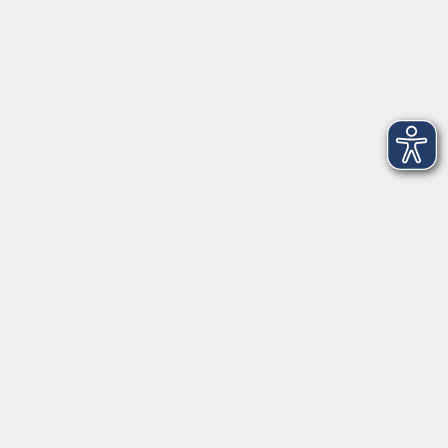
Empfänger:
Volkshochschule Rheingau-Taunus e.V.
IBAN: DE53 5105 0015 0393 0204 23
BIC: NASSDE55XXX
Erreichbarkeit
Tag
Kursangebote
Integrationskurse
Montag
09:00 - 14:00
09:00 - 12:00
Dienstag
09:00 - 14:00
09:00 - 12:00
Mittwoch
09:00 - 16:00
09:00 - 12:00
Donnerstag
09:00 - 14:00
09:00 - 12:00
Freitag
09:00 - 12:00
09:00 - 12:00