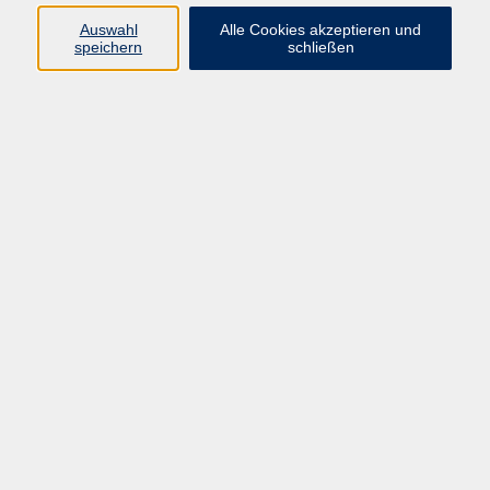
info@vhs-rtk.de
Auswahl
Alle Cookies akzeptieren und
Tel: 06128-92770
speichern
schließen
Kontoverbindung
Empfänger:
Volkshochschule Rheingau-Taunus e.V.
IBAN: DE53 5105 0015 0393 0204 23
BIC: NASSDE55XXX
Erreichbarkeit
Tag
Kursangebote
Integrationskurse