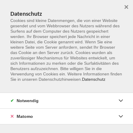
×
Datenschutz
Cookies sind kleine Datenmengen, die von einer Website
gesendet und vom Webbrowser des Nutzers während des
Surfens auf dem Computer des Nutzers gespeichert
Zum Hauptinhalt springen
werden. Ihr Browser speichert jede Nachricht in einer
kleinen Datei, die Cookie genannt wird. Wenn Sie eine
weitere Seite vom Server anfordern, sendet Ihr Browser
Der Kurs konnte nicht gefunden werden.
das Cookie an den Server zurück. Cookies wurden als
zuverlässiger Mechanismus für Websites entwickelt, um
sich Informationen zu merken oder die Surfaktivitäten des
Benutzers aufzuzeichnen. Bitte willigen Sie in die
Verwendung von Cookies ein. Weitere Informationen finden
Sie in unseren Datenschutzhinweisen.
Datenschutz
Kontakt
Notwendig
vhs Rheingau-Taunus e.V.
Matomo
Erich-Kästner-Str. 5
65232 Taunusstein