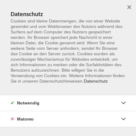
×
Datenschutz
Cookies sind kleine Datenmengen, die von einer Website
gesendet und vom Webbrowser des Nutzers während des
Surfens auf dem Computer des Nutzers gespeichert
Zum Hauptinhalt springen
werden. Ihr Browser speichert jede Nachricht in einer
kleinen Datei, die Cookie genannt wird. Wenn Sie eine
weitere Seite vom Server anfordern, sendet Ihr Browser
Der Kurs konnte nicht gefunden werden.
das Cookie an den Server zurück. Cookies wurden als
zuverlässiger Mechanismus für Websites entwickelt, um
sich Informationen zu merken oder die Surfaktivitäten des
Benutzers aufzuzeichnen. Bitte willigen Sie in die
Verwendung von Cookies ein. Weitere Informationen finden
Sie in unseren Datenschutzhinweisen.
Datenschutz
Kontakt
Notwendig
vhs Rheingau-Taunus e.V.
Matomo
Erich-Kästner-Str. 5
65232 Taunusstein