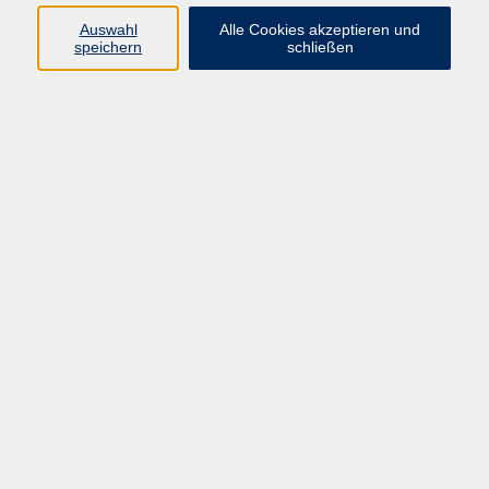
info@vhs-rtk.de
Auswahl
Alle Cookies akzeptieren und
Tel: 06128-92770
speichern
schließen
Kontoverbindung
Empfänger:
Volkshochschule Rheingau-Taunus e.V.
IBAN: DE53 5105 0015 0393 0204 23
BIC: NASSDE55XXX
Erreichbarkeit
Tag
Kursangebote
Integrationskurse