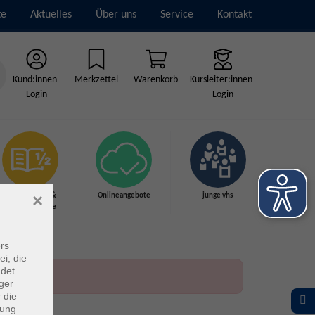
te
Aktuelles
Über uns
Service
Kontakt
Kund:innen-
Merkzettel
Warenkorb
Kursleiter:innen-
Login
Login
×
Grundbildung &
Onlineangebote
junge vhs
Schulabschlüsse
rs
ei, die
ndet
ger
 die
dung