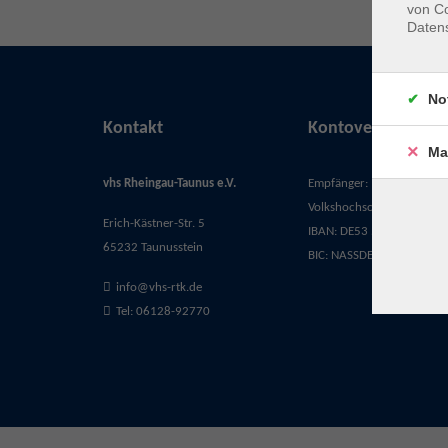
von Co
Daten
No
Kontakt
Kontoverbindung
Ma
vhs Rheingau-Taunus e.V.
Empfänger:
Volkshochschule Rheingau-
Erich-Kästner-Str. 5
IBAN: DE53 5105 0015 03
65232 Taunusstein
BIC: NASSDE55XXX
info@vhs-rtk.de
Tel: 06128-92770