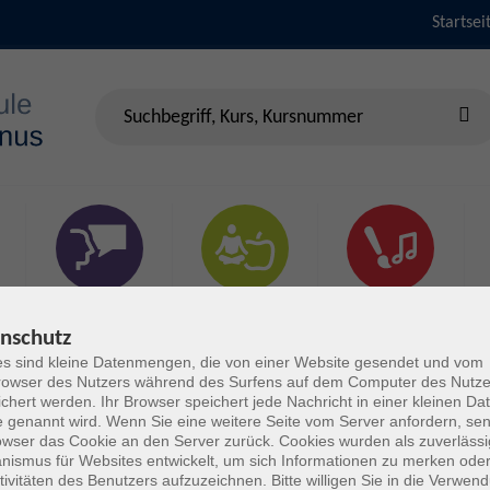
Startsei
Sprachen &
Gesundheit & Fitness
Kultur
Verständigung
nschutz
s sind kleine Datenmengen, die von einer Website gesendet und vom
owser des Nutzers während des Surfens auf dem Computer des Nutze
chert werden. Ihr Browser speichert jede Nachricht in einer kleinen Dat
 genannt wird. Wenn Sie eine weitere Seite vom Server anfordern, se
owser das Cookie an den Server zurück. Cookies wurden als zuverlässi
ismus für Websites entwickelt, um sich Informationen zu merken oder
tivitäten des Benutzers aufzuzeichnen. Bitte willigen Sie in die Verwen