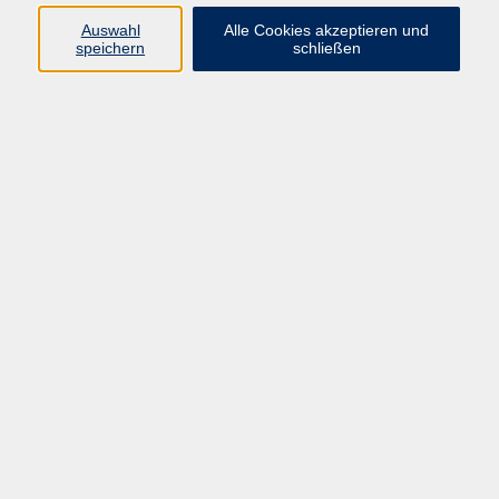
info@vhs-rtk.de
Auswahl
Alle Cookies akzeptieren und
Tel: 06128-92770
speichern
schließen
Kontoverbindung
Empfänger:
Volkshochschule Rheingau-Taunus e.V.
IBAN: DE53 5105 0015 0393 0204 23
BIC: NASSDE55XXX
Erreichbarkeit
Tag
Kursangebote
Integrationskurse