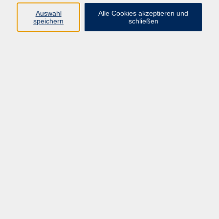
info@vhs-rtk.de
Auswahl
Alle Cookies akzeptieren und
Tel: 06128-92770
speichern
schließen
Kontoverbindung
Empfänger:
Volkshochschule Rheingau-Taunus e.V.
IBAN: DE53 5105 0015 0393 0204 23
BIC: NASSDE55XXX
Erreichbarkeit
Tag
Kursangebote
Integrationskurse