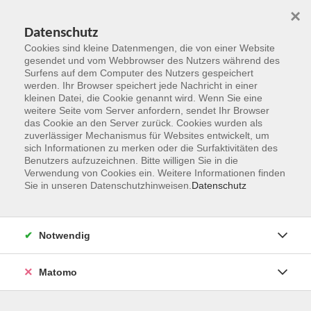
×
Datenschutz
Cookies sind kleine Datenmengen, die von einer Website
gesendet und vom Webbrowser des Nutzers während des
Surfens auf dem Computer des Nutzers gespeichert
Zum Hauptinhalt springen
werden. Ihr Browser speichert jede Nachricht in einer
kleinen Datei, die Cookie genannt wird. Wenn Sie eine
weitere Seite vom Server anfordern, sendet Ihr Browser
Der Kurs konnte nicht gefunden werden.
das Cookie an den Server zurück. Cookies wurden als
zuverlässiger Mechanismus für Websites entwickelt, um
sich Informationen zu merken oder die Surfaktivitäten des
Benutzers aufzuzeichnen. Bitte willigen Sie in die
Verwendung von Cookies ein. Weitere Informationen finden
Sie in unseren Datenschutzhinweisen.
Datenschutz
Kontakt
Notwendig
vhs Rheingau-Taunus e.V.
Matomo
Erich-Kästner-Str. 5
65232 Taunusstein