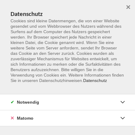
×
Datenschutz
Cookies sind kleine Datenmengen, die von einer Website
gesendet und vom Webbrowser des Nutzers während des
Surfens auf dem Computer des Nutzers gespeichert
Zum Hauptinhalt springen
werden. Ihr Browser speichert jede Nachricht in einer
kleinen Datei, die Cookie genannt wird. Wenn Sie eine
weitere Seite vom Server anfordern, sendet Ihr Browser
Der Kurs konnte nicht gefunden werden.
das Cookie an den Server zurück. Cookies wurden als
zuverlässiger Mechanismus für Websites entwickelt, um
sich Informationen zu merken oder die Surfaktivitäten des
Benutzers aufzuzeichnen. Bitte willigen Sie in die
Verwendung von Cookies ein. Weitere Informationen finden
Sie in unseren Datenschutzhinweisen.
Datenschutz
Kontakt
Notwendig
vhs Rheingau-Taunus e.V.
Matomo
Erich-Kästner-Str. 5
65232 Taunusstein