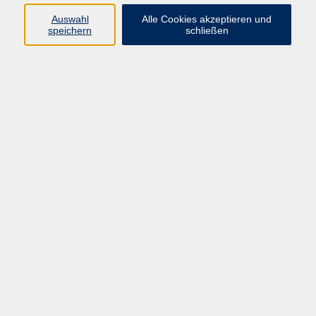
info@vhs-rtk.de
Auswahl
Alle Cookies akzeptieren und
Tel: 06128-92770
speichern
schließen
Kontoverbindung
Empfänger:
Volkshochschule Rheingau-Taunus e.V.
IBAN: DE53 5105 0015 0393 0204 23
BIC: NASSDE55XXX
Erreichbarkeit
Tag
Kursangebote
Integrationskurse