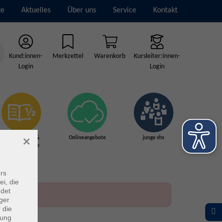
te
Aktuelles
Über uns
Service
Kontakt
Kund:innen-
Merkzettel
Warenkorb
Kursleiter:innen-
Login
Login
×
Grundbildung &
Onlineangebote
junge vhs
Schulabschlüsse
rs
ei, die
ndet
ger
 die
dung