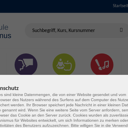
Startsei
Sprachen &
Gesundheit & Fitness
Kultur
Verständigung
nschutz
s sind kleine Datenmengen, die von einer Website gesendet und vom
owser des Nutzers während des Surfens auf dem Computer des Nutze
chert werden. Ihr Browser speichert jede Nachricht in einer kleinen Dat
 genannt wird. Wenn Sie eine weitere Seite vom Server anfordern, se
owser das Cookie an den Server zurück. Cookies wurden als zuverlässi
ismus für Websites entwickelt, um sich Informationen zu merken oder
tivitäten des Benutzers aufzuzeichnen. Bitte willigen Sie in die Verwen