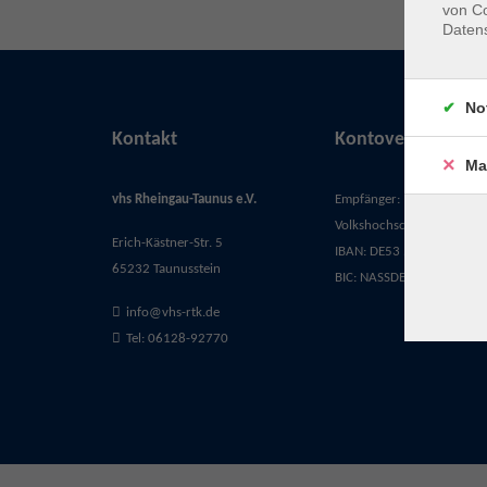
von Co
Daten
No
Kontakt
Kontoverbindung
Ma
vhs Rheingau-Taunus e.V.
Empfänger:
Volkshochschule Rheingau-
Erich-Kästner-Str. 5
IBAN: DE53 5105 0015 03
65232 Taunusstein
BIC: NASSDE55XXX
info@vhs-rtk.de
Tel: 06128-92770