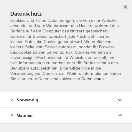
×
Datenschutz
Cookies sind kleine Datenmengen, die von einer Website
gesendet und vom Webbrowser des Nutzers während des
Surfens auf dem Computer des Nutzers gespeichert
Zum Hauptinhalt springen
werden. Ihr Browser speichert jede Nachricht in einer
kleinen Datei, die Cookie genannt wird. Wenn Sie eine
weitere Seite vom Server anfordern, sendet Ihr Browser
das Cookie an den Server zurück. Cookies wurden als
zuverlässiger Mechanismus für Websites entwickelt, um
sich Informationen zu merken oder die Surfaktivitäten des
Benutzers aufzuzeichnen. Bitte willigen Sie in die
Verwendung von Cookies ein. Weitere Informationen finden
Sie in unseren Datenschutzhinweisen.
Datenschutz
Sie sind hier:
Sprachen und Verständigung
Notwendig
Onlineangebot: Deutsch als Fremdsprache [B2]
Beginnend mit Lektion 1
Matomo
Für Teilnehmer:innen mit guten Vorkenntnissen