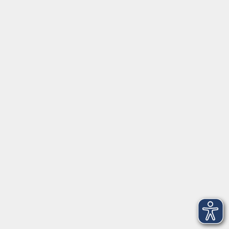
vhs Rheingau-Taunus e.V.
Erich-Kästner-Str. 5
65232 Taunusstein
info@vhs-rtk.de
Tel: 06128-92770
Kontoverbindung
Empfänger:
Volkshochschule Rheingau-Taunus e.V.
IBAN: DE53 5105 0015 0393 0204 23
BIC: NASSDE55XXX