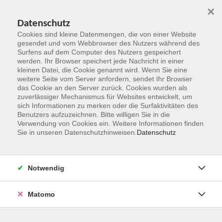
×
Datenschutz
Cookies sind kleine Datenmengen, die von einer Website
gesendet und vom Webbrowser des Nutzers während des
Surfens auf dem Computer des Nutzers gespeichert
Zum Hauptinhalt springen
werden. Ihr Browser speichert jede Nachricht in einer
kleinen Datei, die Cookie genannt wird. Wenn Sie eine
weitere Seite vom Server anfordern, sendet Ihr Browser
Der Kurs konnte nicht gefunden werden.
das Cookie an den Server zurück. Cookies wurden als
zuverlässiger Mechanismus für Websites entwickelt, um
sich Informationen zu merken oder die Surfaktivitäten des
Benutzers aufzuzeichnen. Bitte willigen Sie in die
Verwendung von Cookies ein. Weitere Informationen finden
Sie in unseren Datenschutzhinweisen.
Datenschutz
Kontakt
Notwendig
vhs Rheingau-Taunus e.V.
Matomo
Erich-Kästner-Str. 5
65232 Taunusstein