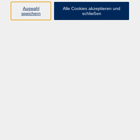
info@vhs-rtk.de
Auswahl
Alle Cookies akzeptieren und
Tel: 06128-92770
speichern
schließen
Kontoverbindung
Empfänger:
Volkshochschule Rheingau-Taunus e.V.
IBAN: DE53 5105 0015 0393 0204 23
BIC: NASSDE55XXX
Erreichbarkeit
Tag
Kursangebote
Integrationskurse