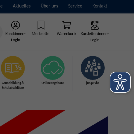
te
Aktuelles
Über uns
Service
Kontakt
Kund:innen-
Merkzettel
Warenkorb
Kursleiter:innen-
Login
Login
Grundbildung &
Onlineangebote
junge vhs
Schulabschlüsse