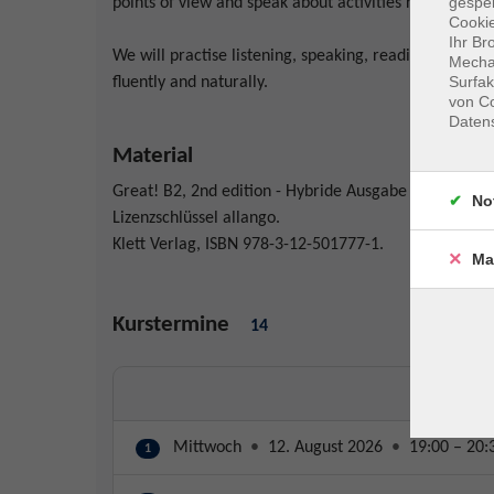
gespei
points of view and speak about activities related to t
Cookie
Ihr Br
We will practise listening, speaking, reading and writ
Mechan
Surfak
fluently and naturally.
von Co
Daten
Material
Great! B2, 2nd edition - Hybride Ausgabe allango. K
No
Lizenzschlüssel allango.
Klett Verlag, ISBN 978-3-12-501777-1.
Ma
Kurstermine
14
Mittwoch
•
12. August 2026
•
19:00 – 20:
1