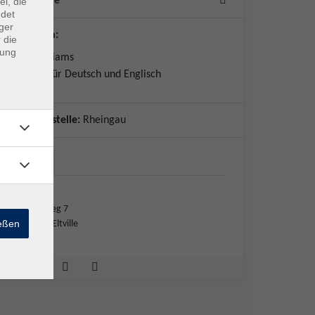
14 Termine
ei, die
ndet
ger
Dozent*in:
 die
dung
Doris Williams
Lehrerin für Deutsch und Englisch
Geschäftsstelle:
Rheingau
Eltville
Eltville
Wiesweg 7
ießen
65343 Eltville