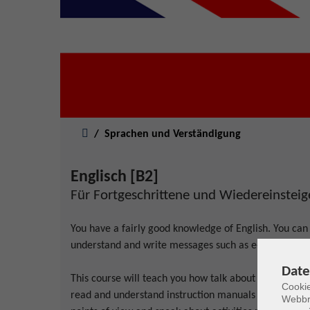
Sie sind hier:
Sprachen und Verständigung
Englisch [B2]
Für Fortgeschrittene und Wiedereinsteig
You have a fairly good knowledge of English. You can
understand and write messages such as e-mails and l
Date
This course will teach you how talk about people’s liv
Cookie
read and understand instruction manuals for different 
Webbr