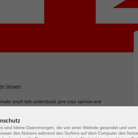
er:innen
 make small talk understand, give your opinion and
etters.
nschutz
es and their biographies. What is more, you will learn to
s sind kleine Datenmengen, die von einer Website gesendet und vom
products. Last but not least, you will discuss different
owser des Nutzers während des Surfens auf dem Computer des Nutze