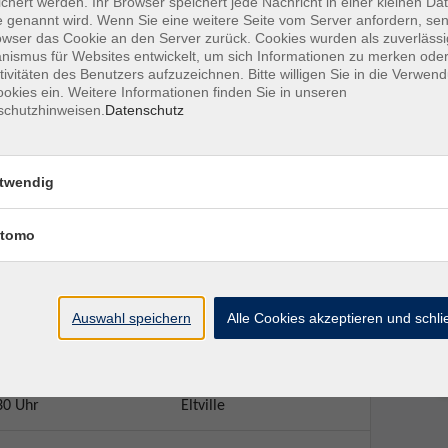
chert werden. Ihr Browser speichert jede Nachricht in einer kleinen Dat
he Internet and social networks.
 genannt wird. Wenn Sie eine weitere Seite vom Server anfordern, se
owser das Cookie an den Server zurück. Cookies wurden als zuverlässi
ing as well as techniques that will help you speak English
ismus für Websites entwickelt, um sich Informationen zu merken oder
tivitäten des Benutzers aufzuzeichnen. Bitte willigen Sie in die Verwen
okies ein. Weitere Informationen finden Sie in unseren
schutzhinweisen.
Datenschutz
urs- und Übungsbuch mit Audios und Videos inklusive
twendig
tomo
Auswahl speichern
Alle Cookies akzeptieren und schl
Ort / Raum
30 Uhr
Eltville