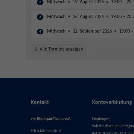
Mittwoch
•
19. August 2026
•
19:00 – 20:
2
Mittwoch
•
26. August 2026
•
19:00 – 20:
3
Mittwoch
•
02. September 2026
•
19:00 –
4
Alle Termine anzeigen
Kontakt
Kontoverbindung
vhs Rheingau-Taunus e.V.
Empfänger:
Volkshochschule Rheingau-
Erich-Kästner-Str. 5
IBAN: DE53 5105 0015 03