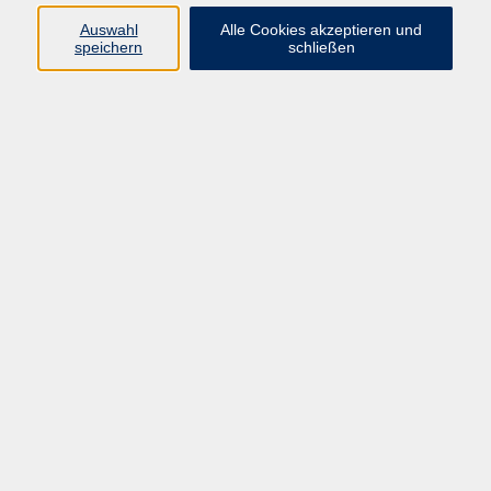
Ergebnisse filtern
Auswahl
Alle Cookies akzeptieren und
speichern
schließen
Resilienz im Ehrenamt
Do. 27.08.2026 17:00
Taunusstein
Schlagfertigkeit
Sa. 26.09.2026 10:00
Taunusstein
Bildungsurlaub: Fit im Büro mit Word, Excel,
PowerPoint und KI - online