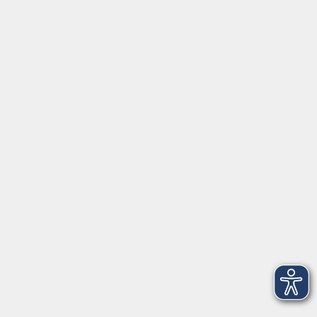
Tel: 06128-92770
Kontoverbindung
Empfänger:
Volkshochschule Rheingau-Taunus e.V.
IBAN: DE53 5105 0015 0393 0204 23
BIC: NASSDE55XXX
Erreichbarkeit
Tag
Kursangebote
Integrationskurse
Montag
09:00 - 14:00
09:00 - 12:00