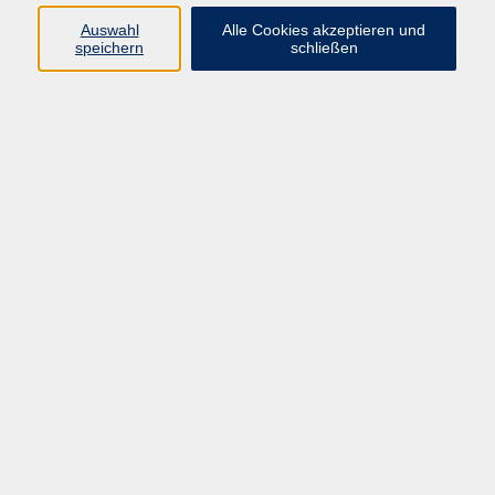
info@vhs-rtk.de
Auswahl
Alle Cookies akzeptieren und
Tel: 06128-92770
speichern
schließen
Kontoverbindung
Empfänger:
Volkshochschule Rheingau-Taunus e.V.
IBAN: DE53 5105 0015 0393 0204 23
BIC: NASSDE55XXX
Erreichbarkeit
Tag
Kursangebote
Integrationskurse