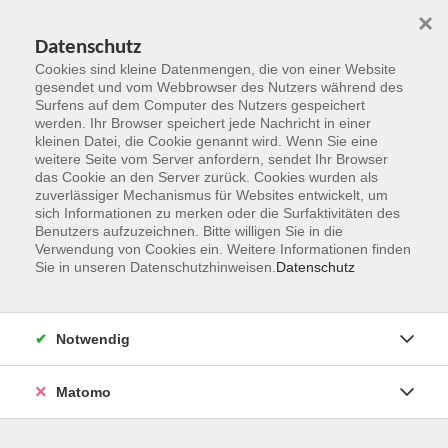
×
Datenschutz
Cookies sind kleine Datenmengen, die von einer Website
gesendet und vom Webbrowser des Nutzers während des
Surfens auf dem Computer des Nutzers gespeichert
Zum Hauptinhalt springen
werden. Ihr Browser speichert jede Nachricht in einer
kleinen Datei, die Cookie genannt wird. Wenn Sie eine
weitere Seite vom Server anfordern, sendet Ihr Browser
Der Kurs konnte nicht gefunden werden.
das Cookie an den Server zurück. Cookies wurden als
zuverlässiger Mechanismus für Websites entwickelt, um
sich Informationen zu merken oder die Surfaktivitäten des
Benutzers aufzuzeichnen. Bitte willigen Sie in die
Verwendung von Cookies ein. Weitere Informationen finden
Sie in unseren Datenschutzhinweisen.
Datenschutz
Kontakt
Notwendig
vhs Rheingau-Taunus e.V.
Matomo
Erich-Kästner-Str. 5
65232 Taunusstein