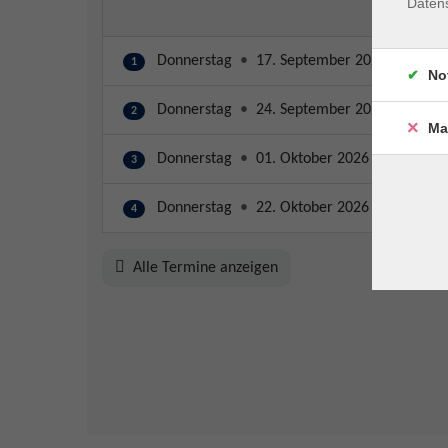
Daten
Donnerstag
•
17. September 2026
•
19:00
1
No
Donnerstag
•
24. September 2026
•
19:00
2
Ma
Donnerstag
•
01. Oktober 2026
•
19:00 – 
3
Donnerstag
•
22. Oktober 2026
•
19:00 – 
4
Alle Termine anzeigen