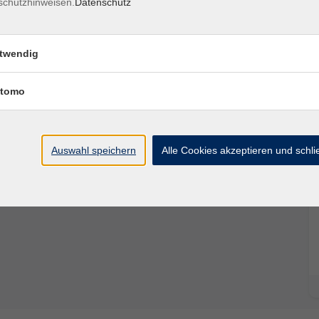
schutzhinweisen.
Datenschutz
Ort / Raum
 – 20:30 Uhr
Geisenheim
twendig
 – 20:30 Uhr
Geisenheim
tomo
20:30 Uhr
Geisenheim
20:30 Uhr
Geisenheim
Auswahl speichern
Alle Cookies akzeptieren und schl