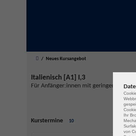
Sie sind hier:
Neues Kursangebot
Italienisch [A1] I,3
Für Anfänger:innen mit geringen Vorken
Date
Cookie
Webbr
gespei
Cookie
Ihr Br
Kurstermine
Mechan
10
Surfak
von Co