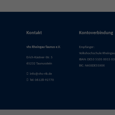
Kontakt
Kontoverbindung
vhs Rheingau-Taunus e.V.
Empfänger:
Volkshochschule Rheingau-
Erich-Kästner-Str. 5
IBAN: DE53 5105 0015 03
65232 Taunusstein
BIC: NASSDE55XXX
info@vhs-rtk.de
Tel: 06128-92770