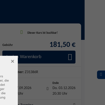
181,50 €
Gebühr
In den Warenkorb
×
Kursnummer:
Z31386R
rs
ei, die
Start
Ende
ndet
Do. 17.09.2026
Do. 03.12.2026
ger
 die
19:00 Uhr
20:30 Uhr
dung