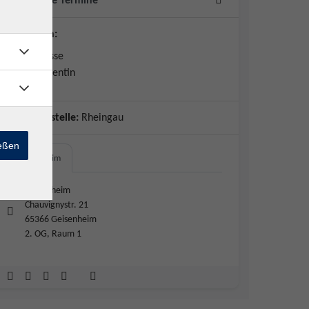
10 Abende Termine
Dozent*in:
Silvia Grosse
Sprachdozentin
Geschäftsstelle:
Rheingau
ießen
Geisenheim
Geisenheim
Chauvignystr. 21
65366 Geisenheim
2. OG, Raum 1