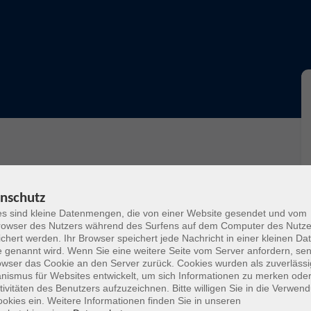
ntnissen
nschutz
s sind kleine Datenmengen, die von einer Website gesendet und vom
owser des Nutzers während des Surfens auf dem Computer des Nutze
chert werden. Ihr Browser speichert jede Nachricht in einer kleinen Dat
 genannt wird. Wenn Sie eine weitere Seite vom Server anfordern, se
owser das Cookie an den Server zurück. Cookies wurden als zuverlässi
ismus für Websites entwickelt, um sich Informationen zu merken oder
tivitäten des Benutzers aufzuzeichnen. Bitte willigen Sie in die Verwen
okies ein. Weitere Informationen finden Sie in unseren