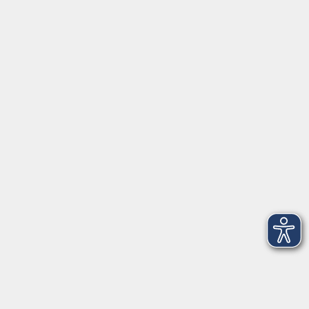
Kontoverbindung
Empfänger:
Volkshochschule Rheingau-Taunus e.V.
IBAN: DE53 5105 0015 0393 0204 23
BIC: NASSDE55XXX
Erreichbarkeit
Tag
Kursangebote
Integrationskurse
Montag
09:00 - 14:00
09:00 - 12:00
Dienstag
09:00 - 14:00
09:00 - 12:00
Mittwoch
09:00 - 16:00
09:00 - 12:00
Donnerstag
09:00 - 14:00
09:00 - 12:00