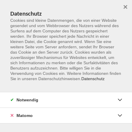
×
Datenschutz
Cookies sind kleine Datenmengen, die von einer Website
gesendet und vom Webbrowser des Nutzers während des
Surfens auf dem Computer des Nutzers gespeichert
Zum Hauptinhalt springen
werden. Ihr Browser speichert jede Nachricht in einer
kleinen Datei, die Cookie genannt wird. Wenn Sie eine
weitere Seite vom Server anfordern, sendet Ihr Browser
das Cookie an den Server zurück. Cookies wurden als
zuverlässiger Mechanismus für Websites entwickelt, um
sich Informationen zu merken oder die Surfaktivitäten des
Benutzers aufzuzeichnen. Bitte willigen Sie in die
Verwendung von Cookies ein. Weitere Informationen finden
Sie in unseren Datenschutzhinweisen.
Datenschutz
Sie sind hier:
Kultur und Gestalten
Besichtigungen, Führungen
Notwendig
Matomo
vhs öffnet Türen: Lust auf Glas - Glaskunst bei Derix
Das international erfolgreiche Glasstudio Derix widmet sich