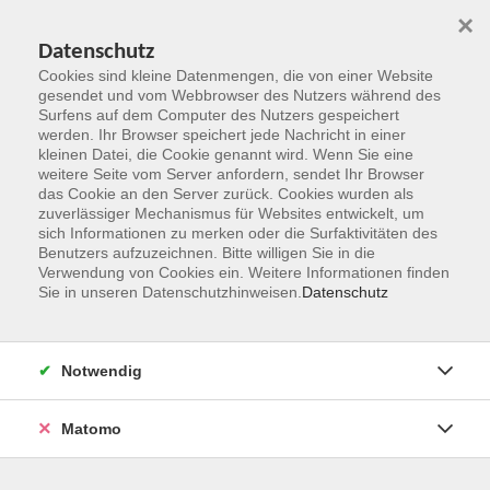
×
Datenschutz
Cookies sind kleine Datenmengen, die von einer Website
gesendet und vom Webbrowser des Nutzers während des
Surfens auf dem Computer des Nutzers gespeichert
Zum Hauptinhalt springen
werden. Ihr Browser speichert jede Nachricht in einer
kleinen Datei, die Cookie genannt wird. Wenn Sie eine
weitere Seite vom Server anfordern, sendet Ihr Browser
das Cookie an den Server zurück. Cookies wurden als
zuverlässiger Mechanismus für Websites entwickelt, um
sich Informationen zu merken oder die Surfaktivitäten des
Benutzers aufzuzeichnen. Bitte willigen Sie in die
Verwendung von Cookies ein. Weitere Informationen finden
Sie in unseren Datenschutzhinweisen.
Datenschutz
Sie sind hier:
Kultur und Gestalten
Fotografie, Bildbearbeitung
Notwendig
Matomo
Architekturfotografie in Idstein
Kleingruppenkurs