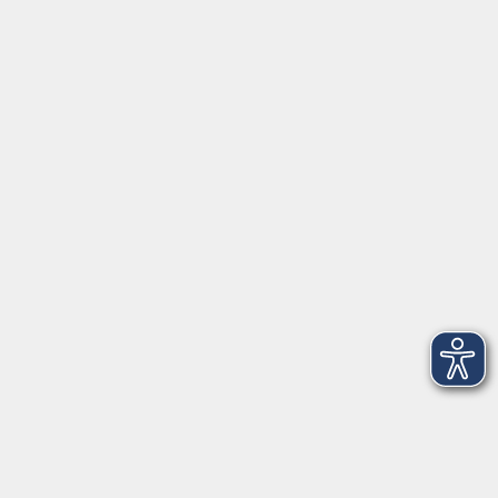
Kontoverbindung
Empfänger:
Volkshochschule Rheingau-Taunus e.V.
IBAN: DE53 5105 0015 0393 0204 23
BIC: NASSDE55XXX
Erreichbarkeit
Tag
Kursangebote
Integrationskurse
Montag
09:00 - 14:00
09:00 - 12:00