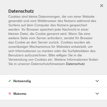
×
Datenschutz
Cookies sind kleine Datenmengen, die von einer Website
gesendet und vom Webbrowser des Nutzers während des
Surfens auf dem Computer des Nutzers gespeichert
Zum Hauptinhalt springen
werden. Ihr Browser speichert jede Nachricht in einer
kleinen Datei, die Cookie genannt wird. Wenn Sie eine
weitere Seite vom Server anfordern, sendet Ihr Browser
das Cookie an den Server zurück. Cookies wurden als
zuverlässiger Mechanismus für Websites entwickelt, um
sich Informationen zu merken oder die Surfaktivitäten des
Benutzers aufzuzeichnen. Bitte willigen Sie in die
Verwendung von Cookies ein. Weitere Informationen finden
Sie in unseren Datenschutzhinweisen.
Datenschutz
Sie sind hier:
Kultur und Gestalten
Besichtigungen, Führungen
Notwendig
Matomo
Astronomie - Schnupperkurs
An den fünf Abenden lernen wir die Grundlagen der