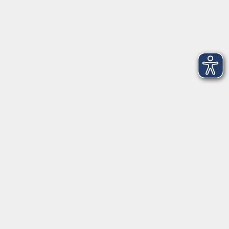
Kontoverbindung
Empfänger:
Volkshochschule Rheingau-Taunus e.V.
IBAN: DE53 5105 0015 0393 0204 23
BIC: NASSDE55XXX
Erreichbarkeit
Tag
Kursangebote
Integrationskurse
Montag
09:00 - 14:00
09:00 - 12:00
Dienstag
09:00 - 14:00
09:00 - 12:00
Mittwoch
09:00 - 16:00
09:00 - 12:00
Donnerstag
09:00 - 14:00
09:00 - 12:00