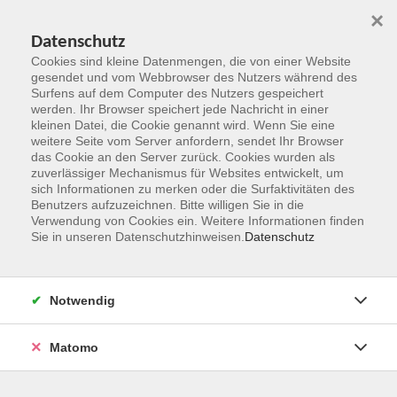
×
Datenschutz
Cookies sind kleine Datenmengen, die von einer Website
gesendet und vom Webbrowser des Nutzers während des
Surfens auf dem Computer des Nutzers gespeichert
Zum Hauptinhalt springen
werden. Ihr Browser speichert jede Nachricht in einer
kleinen Datei, die Cookie genannt wird. Wenn Sie eine
weitere Seite vom Server anfordern, sendet Ihr Browser
das Cookie an den Server zurück. Cookies wurden als
zuverlässiger Mechanismus für Websites entwickelt, um
sich Informationen zu merken oder die Surfaktivitäten des
Benutzers aufzuzeichnen. Bitte willigen Sie in die
Verwendung von Cookies ein. Weitere Informationen finden
Sie in unseren Datenschutzhinweisen.
Datenschutz
Sie sind hier:
junge vhs
Ferienbetreuung
Notwendig
Ferien-Aktivangebot in den Herbstferien: Deinem
Glück auf der Spur
Matomo
Für Kinder zwischen sechs und zwölf Jahren (bevorzugt